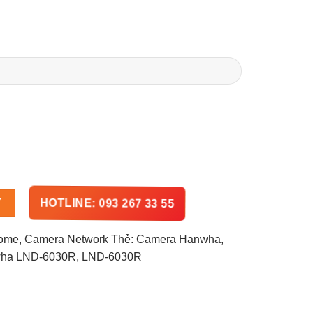
HOTLINE: 093 267 33 55
Y
Dome
,
Camera Network
Thẻ:
Camera Hanwha
,
ha LND-6030R
,
LND-6030R