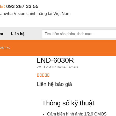
E:
093 267 33 55
nwha Vision chính hãng tại Việt Nam
Tìm
ức
Liên hệ
kiếm:
TWORK
LND-6030R
2M H.264 IR Dome Camera
5.00
15
trên 5
Liên hệ báo giá
dựa trên
đánh giá
Thông số kỹ thuật
Cảm biến hình ảnh: 1/2.9 CMOS