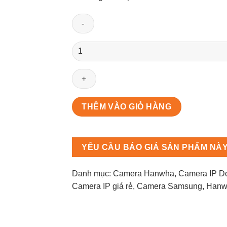
LND-
6030R
số
lượng
THÊM VÀO GIỎ HÀNG
YÊU CẦU BÁO GIÁ SẢN PHẨM NÀ
Danh mục:
Camera Hanwha
,
Camera IP 
Camera IP giá rẻ
,
Camera Samsung
,
Hanw