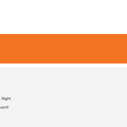
 Night
eamII