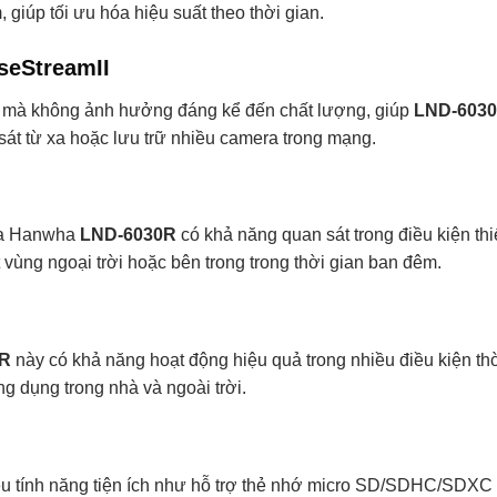
giúp tối ưu hóa hiệu suất theo thời gian.
seStreamII
h mà không ảnh hưởng đáng kể đến chất lượng, giúp
LND-603
 sát từ xa hoặc lưu trữ nhiều camera trong mạng.
era Hanwha
LND-6030R
có khả năng quan sát trong điều kiện th
t vùng ngoại trời hoặc bên trong trong thời gian ban đêm.
0R
này có khả năng hoạt động hiệu quả trong nhiều điều kiện thờ
 dụng trong nhà và ngoài trời.
u tính năng tiện ích như hỗ trợ thẻ nhớ micro SD/SDHC/SDXC h