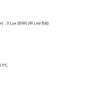
) , 0 Lux (B/W) (IR Led Bật)
l PC