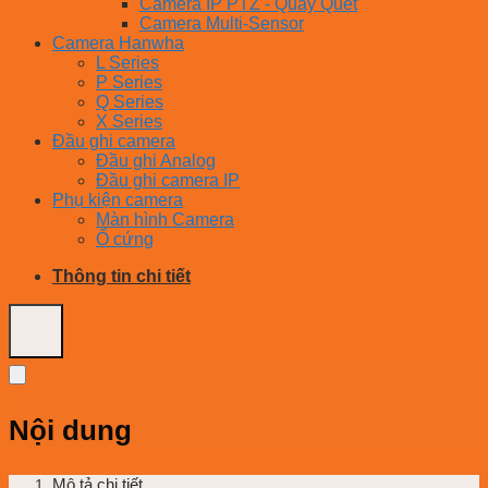
Camera IP PTZ - Quay Quét
Camera Multi-Sensor
Camera Hanwha
L Series
P Series
Q Series
X Series
Đầu ghi camera
Đầu ghi Analog
Đầu ghi camera IP
Phụ kiện camera
Màn hình Camera
Ổ cứng
Thông tin chi tiết
Nội dung
Mô tả chi tiết