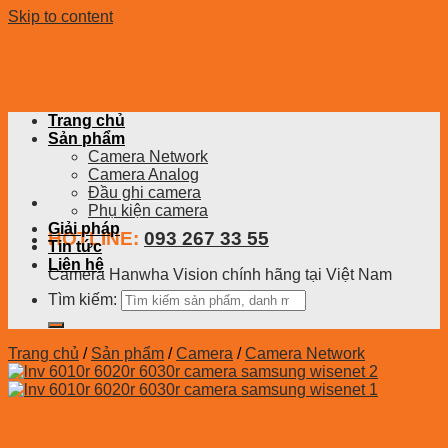
Skip to content
Trang chủ
Sản phẩm
Camera Network
Camera Analog
Đầu ghi camera
Phụ kiện camera
Giải pháp
HOTLINE:
093 267 33 55
Tin tức
Liên hệ
Camera Hanwha Vision chính hãng tại Việt Nam
Tìm kiếm:
Trang chủ
/
Sản phẩm
/
Camera
/
Camera Network