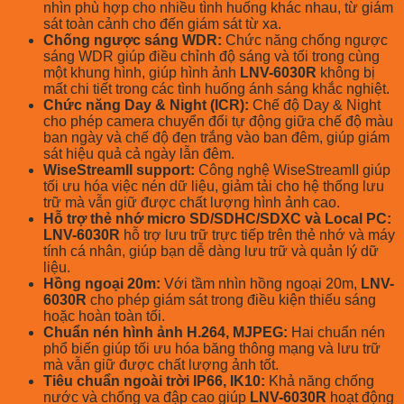
nhìn phù hợp cho nhiều tình huống khác nhau, từ giám
sát toàn cảnh cho đến giám sát từ xa.
Chống ngược sáng WDR:
Chức năng chống ngược
sáng WDR giúp điều chỉnh độ sáng và tối trong cùng
một khung hình, giúp hình ảnh
LNV-6030R
không bị
mất chi tiết trong các tình huống ánh sáng khắc nghiệt.
Chức năng Day & Night (ICR):
Chế độ Day & Night
cho phép camera chuyển đổi tự động giữa chế độ màu
ban ngày và chế độ đen trắng vào ban đêm, giúp giám
sát hiệu quả cả ngày lẫn đêm.
WiseStreamII support:
Công nghệ WiseStreamII giúp
tối ưu hóa việc nén dữ liệu, giảm tải cho hệ thống lưu
trữ mà vẫn giữ được chất lượng hình ảnh cao.
Hỗ trợ thẻ nhớ micro SD/SDHC/SDXC và Local PC:
LNV-6030R
hỗ trợ lưu trữ trực tiếp trên thẻ nhớ và máy
tính cá nhân, giúp bạn dễ dàng lưu trữ và quản lý dữ
liệu.
Hồng ngoại 20m:
Với tầm nhìn hồng ngoại 20m,
LNV-
6030R
cho phép giám sát trong điều kiện thiếu sáng
hoặc hoàn toàn tối.
Chuẩn nén hình ảnh H.264, MJPEG:
Hai chuẩn nén
phổ biến giúp tối ưu hóa băng thông mạng và lưu trữ
mà vẫn giữ được chất lượng ảnh tốt.
Tiêu chuẩn ngoài trời IP66, IK10:
Khả năng chống
nước và chống va đập cao giúp
LNV-6030R
hoạt động