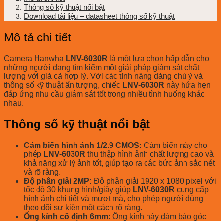
Thông số kỹ thuật nổi bật
Download tài liệu – datasheet thông số kỹ thuật
Mô tả chi tiết
Camera Hanwha
LNV-6030R
là một lựa chọn hấp dẫn cho
những người đang tìm kiếm một giải pháp giám sát chất
lượng với giá cả hợp lý. Với các tính năng đáng chú ý và
thông số kỹ thuật ấn tượng, chiếc
LNV-6030R
này hứa hẹn
đáp ứng nhu cầu giám sát tốt trong nhiều tình huống khác
nhau.
Thông số kỹ thuật nổi bật
Cảm biến hình ảnh 1/2.9 CMOS:
Cảm biến này cho
phép
LNV-6030R
thu thập hình ảnh chất lượng cao và
khả năng xử lý ảnh tốt, giúp tạo ra các bức ảnh sắc nét
và rõ ràng.
Độ phân giải 2MP:
Độ phân giải 1920 x 1080 pixel với
tốc độ 30 khung hình/giây giúp
LNV-6030R
cung cấp
hình ảnh chi tiết và mượt mà, cho phép người dùng
theo dõi sự kiện một cách rõ ràng.
Ống kính cố định 6mm:
Ống kính này đảm bảo góc