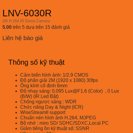
LNV-6030R
2M H.264 IR Dome Camera
5.00
trên 5 dựa trên
15
đánh giá
Liên hệ báo giá
Thông số kỹ thuật
Cảm biến hình ảnh: 1/2.9 CMOS
Độ phân giải 2M (1920 x 1080) 30fps
Ống kính cố định 6mm
Độ nhạy sáng: 0.095 Lux@F1.6 (Color) , 0 Lux
(B/W) (IR Led Bật)
Chống ngược sáng : WDR
Chức năng Day & Night (ICR)
WiseStreamII support
Chuẩn nén hình ảnh H.264, MJPEG
Bộ nhớ : miro SD/ SDHC/SDXC,Local PC
Giảm tiếng ồn kỹ thuật số: SSNR