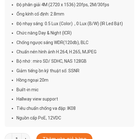
Độ phân giải 4M (2720 x 1536) 20fps, 2M/30fps
Ống kính cố định: 2.8mm
Độ nhạy sáng: 0.5 Lux (Color) , 0 Lux (B/W) (IR Led Bật)
Chức năng Day & Night (ICR)
Chống ngược sáng WDR(120db), BLC
Chuẩn nén hình ảnh H.264, H.265, MJPEG
Bộ nhớ : miro SD/ SDHC, NAS 128GB
Giảm tiếng ồn kỹ thuật số: SSNR
Hồng ngoại 20m
Built-in mic
Hallway view support
Tiêu chuẩn chống va đập: IK08
Nguồn cấp PoE, 12VDC
QND-7010R số lượng