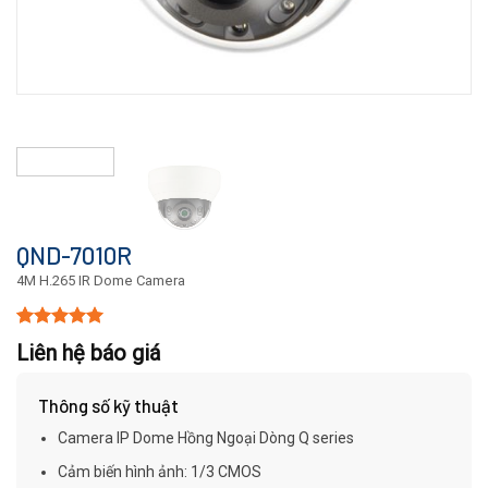
QND-7010R
4M H.265 IR Dome Camera
5.00
15
trên 5
Liên hệ báo giá
dựa trên
đánh giá
Thông số kỹ thuật
Camera IP Dome Hồng Ngoại Dòng Q series
Cảm biến hình ảnh: 1/3 CMOS