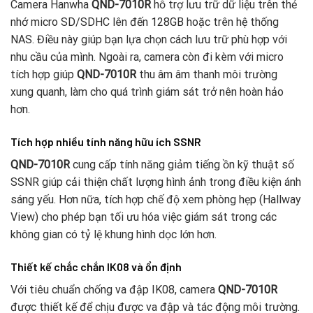
Camera Hanwha
QND-7010R
hỗ trợ lưu trữ dữ liệu trên thẻ
nhớ micro SD/SDHC lên đến 128GB hoặc trên hệ thống
NAS. Điều này giúp bạn lựa chọn cách lưu trữ phù hợp với
nhu cầu của mình. Ngoài ra, camera còn đi kèm với micro
tích hợp giúp
QND-7010R
thu âm âm thanh môi trường
xung quanh, làm cho quá trình giám sát trở nên hoàn hảo
hơn.
Tích hợp nhiều tính năng hữu ích SSNR
QND-7010R
cung cấp tính năng giảm tiếng ồn kỹ thuật số
SSNR giúp cải thiện chất lượng hình ảnh trong điều kiện ánh
sáng yếu. Hơn nữa, tích hợp chế độ xem phòng hẹp (Hallway
View) cho phép bạn tối ưu hóa việc giám sát trong các
không gian có tỷ lệ khung hình dọc lớn hơn.
Thiết kế chắc chắn IK08 và ổn định
Với tiêu chuẩn chống va đập IK08, camera
QND-7010R
được thiết kế để chịu được va đập và tác động môi trường.