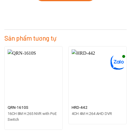
Sản phẩm tương tự
QRN-1610S
HRD-442
16CH 8M H.265 NVR with PoE
4CH 4M H.264 AHD DVR
Switch