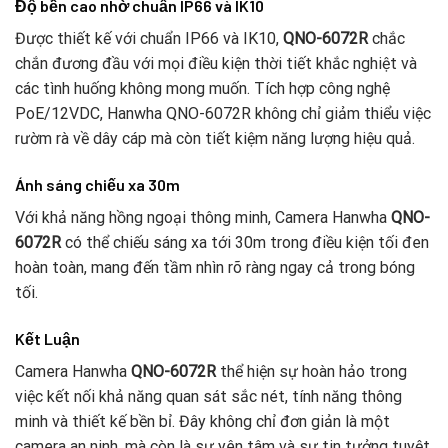
Độ bền cao nhờ chuẩn IP66 và IK10
Được thiết kế với chuẩn IP66 và IK10,
QNO-6072R
chắc
chắn đương đầu với mọi điều kiện thời tiết khắc nghiệt và
các tình huống không mong muốn. Tích hợp công nghệ
PoE/12VDC, Hanwha QNO-6072R không chỉ giảm thiểu việc
rườm rà về dây cáp mà còn tiết kiệm năng lượng hiệu quả.
Ánh sáng chiếu xa 30m
Với khả năng hồng ngoại thông minh, Camera Hanwha
QNO-
6072R
có thể chiếu sáng xa tới 30m trong điều kiện tối đen
hoàn toàn, mang đến tầm nhìn rõ ràng ngay cả trong bóng
tối.
Kết Luận
Camera Hanwha
QNO-6072R
thể hiện sự hoàn hảo trong
việc kết nối khả năng quan sát sắc nét, tính năng thông
minh và thiết kế bền bỉ. Đây không chỉ đơn giản là một
camera an ninh, mà còn là sự yên tâm và sự tin tưởng tuyệt