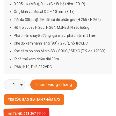
0,095Lux (Màu), 0Lux (B / W, bật đèn LED IR)
Ống kính varifocal 3,2 ~ 10 mm (3,1x)
Tối đa 30fps @ 2M tất cả độ phân giải (H.265 / H.264)
Hỗ trợ codec H.265, H.264, MJPEG, Nhiều luồng
Phát hiện chuyển động, giả mạo, phát hiện mất nét
Chế độ xem hành lang (90˚ / 270˚), hỗ trợ LDC
Khe cắm bộ nhớ Micro SD / SDHC / SDXC (Tối đa 128GB)
IR có thể xem chiều dài 30m
IP66, IK10, PoE / 12VDC
QNO-6072R số lượng
Thêm vào giỏ hàng
YÊU CẦU BÁO GIÁ SẢN PHẨM NÀY
HOTLINE: 093 267 33 55