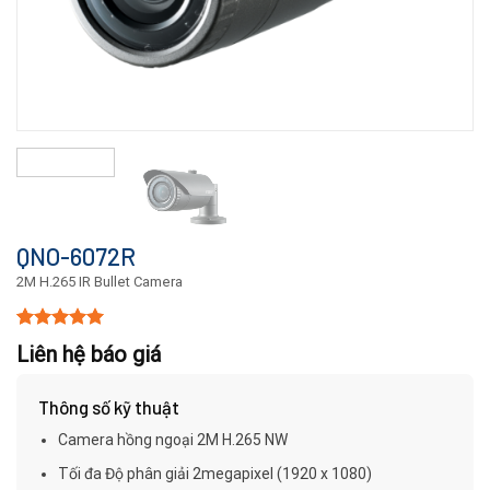
QNO-6072R
2M H.265 IR Bullet Camera
5.00
15
trên 5
Liên hệ báo giá
dựa trên
đánh giá
Thông số kỹ thuật
Camera hồng ngoại 2M H.265 NW
Tối đa Độ phân giải 2megapixel (1920 x 1080)