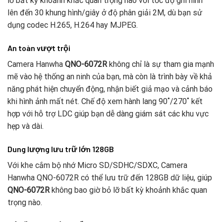
lỡ bất kỳ khoảnh khắc quan trọng nào với tốc độ ghi hình
lên đến 30 khung hình/giây ở độ phân giải 2M, dù bạn sử
dụng codec H.265, H.264 hay MJPEG.
An toàn vượt trội
Camera Hanwha
QNO-6072R
không chỉ là sự tham gia mạnh
mẽ vào hệ thống an ninh của bạn, mà còn là trình bày về khả
năng phát hiện chuyển động, nhận biết giả mạo và cảnh báo
khi hình ảnh mất nét. Chế độ xem hành lang 90˚/270˚ kết
hợp với hỗ trợ LDC giúp bạn dễ dàng giám sát các khu vực
hẹp và dài.
Dung lượng lưu trữ lớn 128GB
Với khe cắm bộ nhớ Micro SD/SDHC/SDXC, Camera
Hanwha QNO-6072R có thể lưu trữ đến 128GB dữ liệu, giúp
QNO-6072R
không bao giờ bỏ lỡ bất kỳ khoảnh khắc quan
trọng nào.