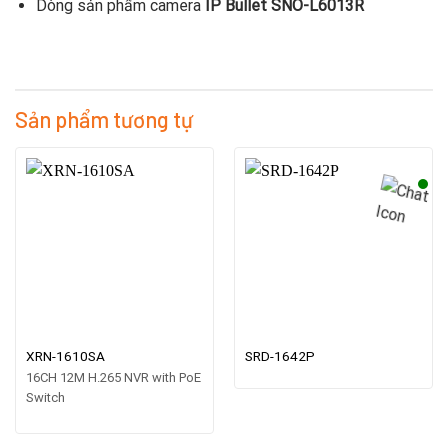
Dòng sản phẩm camera
IP Bullet SNO-L6013R
Sản phẩm tương tự
XRN-1610SA
SRD-1642P
16CH 12M H.265 NVR with PoE
Switch