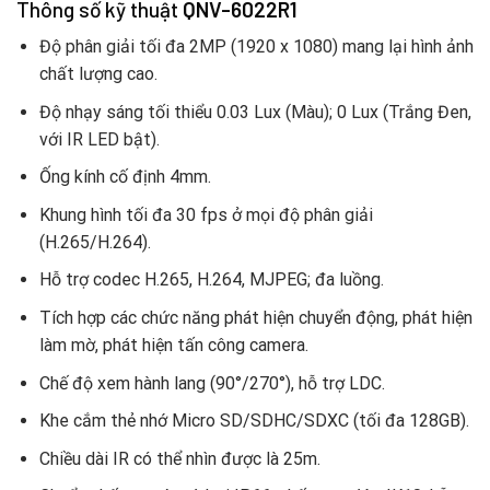
Thông số kỹ thuật
QNV-6022R1
Độ phân giải tối đa 2MP (1920 x 1080) mang lại hình ảnh
chất lượng cao.
Độ nhạy sáng tối thiểu 0.03 Lux (Màu); 0 Lux (Trắng Đen,
với IR LED bật).
Ống kính cố định 4mm.
Khung hình tối đa 30 fps ở mọi độ phân giải
(H.265/H.264).
Hỗ trợ codec H.265, H.264, MJPEG; đa luồng.
Tích hợp các chức năng phát hiện chuyển động, phát hiện
làm mờ, phát hiện tấn công camera.
Chế độ xem hành lang (90°/270°), hỗ trợ LDC.
Khe cắm thẻ nhớ Micro SD/SDHC/SDXC (tối đa 128GB).
Chiều dài IR có thể nhìn được là 25m.