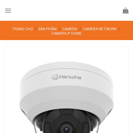
Skip
to
content
TRANG CHỦ
/
SẢN PHẨM
/
CAMERA
/
CAMERA NETWORK
/
CAMERA IP DOME