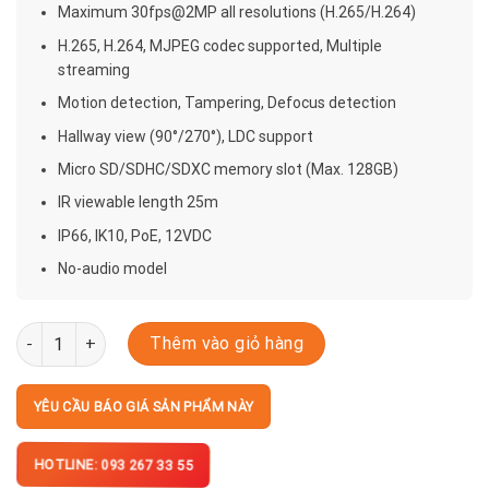
Maximum 30fps@2MP all resolutions (H.265/H.264)
H.265, H.264, MJPEG codec supported, Multiple
streaming
Motion detection, Tampering, Defocus detection
Hallway view (90°/270°), LDC support
Micro SD/SDHC/SDXC memory slot (Max. 128GB)
IR viewable length 25m
IP66, IK10, PoE, 12VDC
No-audio model
QNV-6022R1 số lượng
Thêm vào giỏ hàng
YÊU CẦU BÁO GIÁ SẢN PHẨM NÀY
HOTLINE: 093 267 33 55