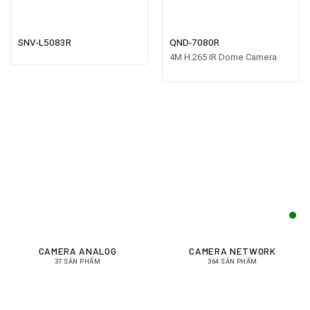
SNV-L5083R
QND-7080R
4M H.265 IR Dome Camera
CAMERA ANALOG
CAMERA NETWORK
37 SẢN PHẨM
364 SẢN PHẨM