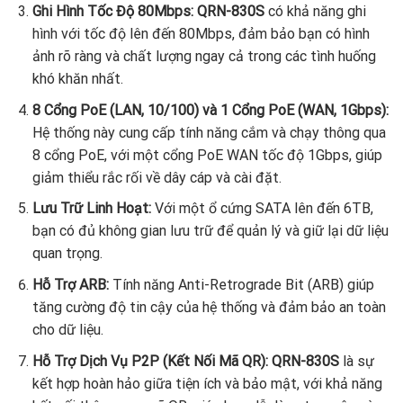
Ghi Hình Tốc Độ 80Mbps:
QRN-830S
có khả năng ghi
hình với tốc độ lên đến 80Mbps, đảm bảo bạn có hình
ảnh rõ ràng và chất lượng ngay cả trong các tình huống
khó khăn nhất.
8 Cổng PoE (LAN, 10/100) và 1 Cổng PoE (WAN, 1Gbps):
Hệ thống này cung cấp tính năng cắm và chạy thông qua
8 cổng PoE, với một cổng PoE WAN tốc độ 1Gbps, giúp
giảm thiểu rắc rối về dây cáp và cài đặt.
Lưu Trữ Linh Hoạt:
Với một ổ cứng SATA lên đến 6TB,
bạn có đủ không gian lưu trữ để quản lý và giữ lại dữ liệu
quan trọng.
Hỗ Trợ ARB:
Tính năng Anti-Retrograde Bit (ARB) giúp
tăng cường độ tin cậy của hệ thống và đảm bảo an toàn
cho dữ liệu.
Hỗ Trợ Dịch Vụ P2P (Kết Nối Mã QR):
QRN-830S
là sự
kết hợp hoàn hảo giữa tiện ích và bảo mật, với khả năng