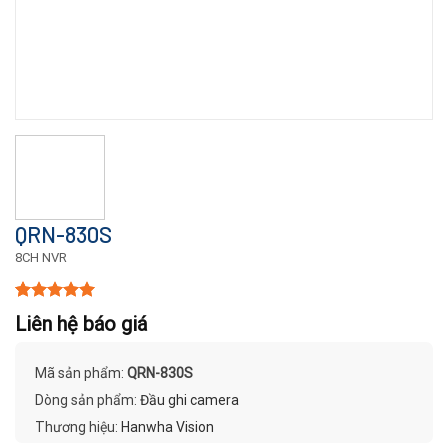
QRN-830S
8CH NVR
5.00
1
trên 5
Liên hệ báo giá
dựa trên
đánh giá
Mã sản phẩm:
QRN-830S
Dòng sản phẩm:
Đầu ghi camera
Thương hiệu:
Hanwha Vision