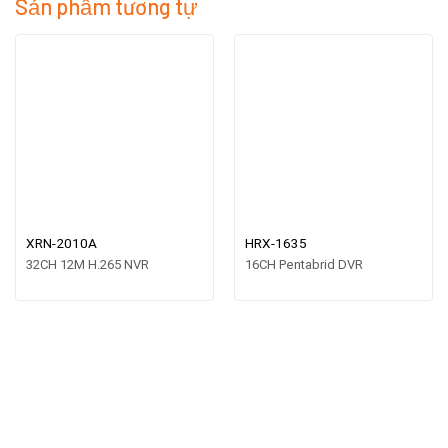
Sản phẩm tương tự
XRN-2010A
HRX-1635
32CH 12M H.265 NVR
16CH Pentabrid DVR