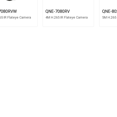
7080RVW
QNE-7080RV
QNE-80
65 IR Flateye Camera
4M H.265 IR Flateye Camera
5M H.265 