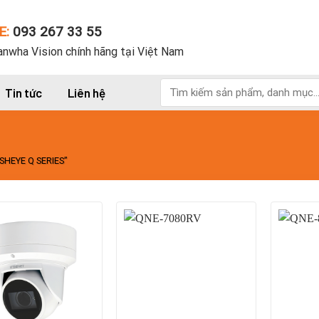
E:
093 267 33 55
nwha Vision chính hãng tại Việt Nam
Tìm
Tin tức
Liên hệ
kiếm:
HEYE Q SERIES”