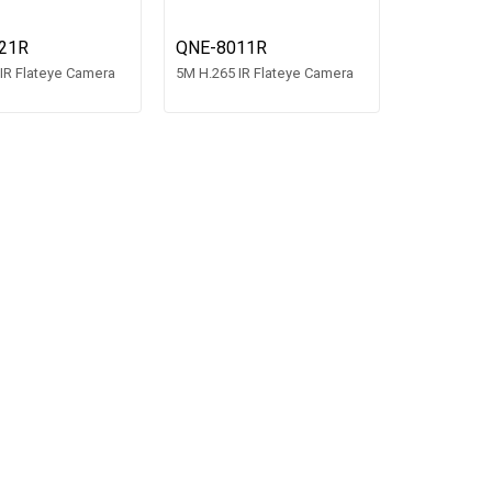
21R
QNE-8011R
IR Flateye Camera
5M H.265 IR Flateye Camera