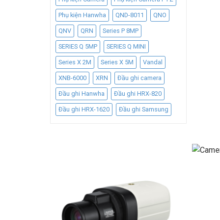
Phụ kiện Hanwha
QND-8011
QNO
QNV
QRN
Series P 8MP
SERIES Q 5MP
SERIES Q MINI
Series X 2M
Series X 5M
Vandal
XNB-6000
XRN
Đầu ghi camera
Đầu ghi Hanwha
Đầu ghi HRX-820
Đầu ghi HRX-1620
Đầu ghi Samsung