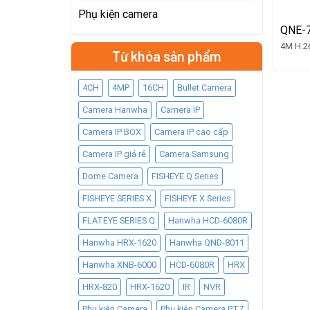
Phụ kiện camera
QNE-
4M H.2
Từ khóa sản phẩm
4CH
4MP
16CH
Bullet Camera
Camera Hanwha
Camera IP
Camera IP BOX
Camera IP cao cấp
Camera IP giá rẻ
Camera Samsung
Dome Camera
FISHEYE Q Series
FISHEYE SERIES X
FISHEYE X Series
FLATEYE SERIES Q
Hanwha HCD-6080R
Hanwha HRX-1620
Hanwha QND-8011
Hanwha XNB-6000
HCD-6080R
HRX
HRX-820
HRX-1620
IR
NVR
Phụ kiện Camera
Phụ kiện Camera PTZ