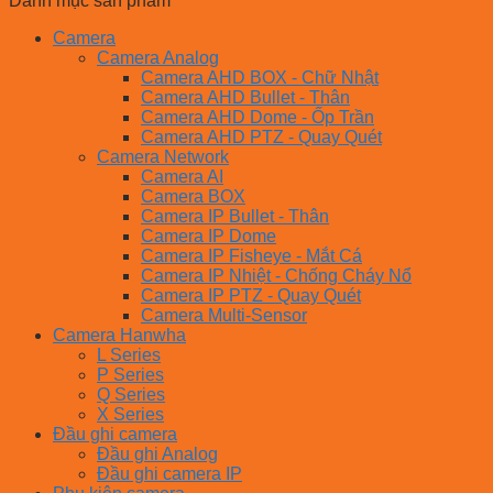
Danh mục sản phẩm
Camera
Camera Analog
Camera AHD BOX - Chữ Nhật
Camera AHD Bullet - Thân
Camera AHD Dome - Ốp Trần
Camera AHD PTZ - Quay Quét
Camera Network
Camera AI
Camera BOX
Camera IP Bullet - Thân
Camera IP Dome
Camera IP Fisheye - Mắt Cá
Camera IP Nhiệt - Chống Cháy Nổ
Camera IP PTZ - Quay Quét
Camera Multi-Sensor
Camera Hanwha
L Series
P Series
Q Series
X Series
Đầu ghi camera
Đầu ghi Analog
Đầu ghi camera IP