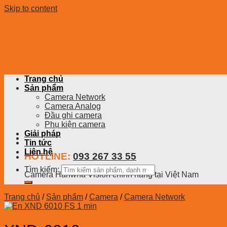
Skip to content
Trang chủ
Sản phẩm
Camera Network
Camera Analog
Đầu ghi camera
Phụ kiện camera
Giải pháp
Tin tức
Liên hệ
HOTLINE:
093 267 33 55
Tìm kiếm:
Camera Hanwha Vision chính hãng tại Việt Nam
Trang chủ
/
Sản phẩm
/
Camera
/
Camera Network