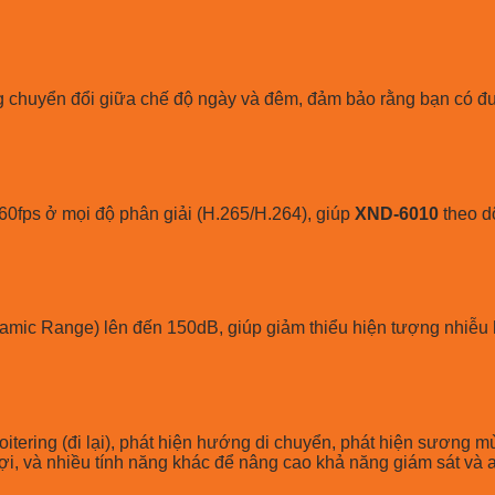
g chuyển đổi giữa chế độ ngày và đêm, đảm bảo rằng bạn có đư
60fps ở mọi độ phân giải (H.265/H.264), giúp
XND-6010
theo d
ic Range) lên đến 150dB, giúp giảm thiểu hiện tượng nhiễu h
oitering (đi lại), phát hiện hướng di chuyển, phát hiện sương mù
i, và nhiều tính năng khác để nâng cao khả năng giám sát và a