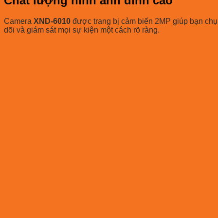
Chất lượng hình ảnh đỉnh cao
Camera
XND-6010
được trang bị cảm biến 2MP giúp bạn chụp 
dõi và giám sát mọi sự kiện một cách rõ ràng.