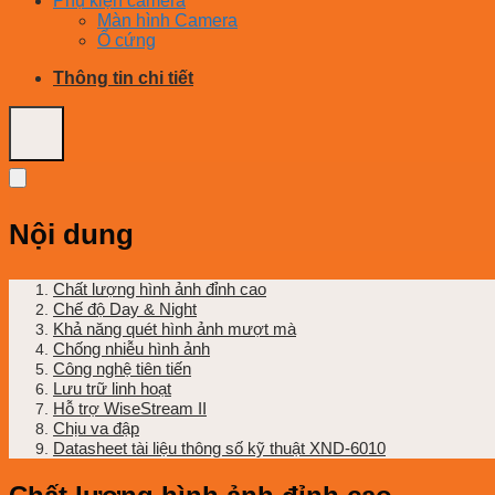
Phụ kiện camera
Màn hình Camera
Ổ cứng
Thông tin chi tiết
Nội dung
Chất lượng hình ảnh đỉnh cao
Chế độ Day & Night
Khả năng quét hình ảnh mượt mà
Chống nhiễu hình ảnh
Công nghệ tiên tiến
Lưu trữ linh hoạt
Hỗ trợ WiseStream II
Chịu va đập
Datasheet tài liệu thông số kỹ thuật XND-6010