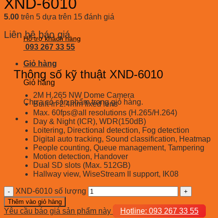
XND-6010
5.00
trên 5 dựa trên
15
đánh giá
Liên hệ báo giá
Hỗ trợ khách hàng
093 267 33 55
Giỏ hàng
Thông số kỹ thuật XND-6010
Giỏ hàng
2M H.265 NW Dome Camera
Chưa có sản phẩm trong giỏ hàng.
Built-in 2.4mm fixed lens
Max. 60fps@all resolutions (H.265/H.264)
Day & Night (ICR), WDR(150dB)
Loitering, Directional detection, Fog detection
Digital auto tracking, Sound classification, Heatmap
People counting, Queue management, Tampering
Motion detection, Handover
Dual SD slots (Max. 512GB)
Hallway view, WiseStream II support, IK08
XND-6010 số lượng
Thêm vào giỏ hàng
Yêu cầu báo giá sản phẩm này
Hotline: 093 267 33 55