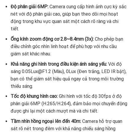
Độ phân giải 6MP:
Camera cung cấp hình ảnh cực kỳ sắc
nét với độ phân giải cao, giúp bạn theo dõi mọi hoạt
động trong khu vực quan sát một cách rõ ràng và chi
tiết.
Ống kính zoom động cơ 2.8~8.4mm (3x):
Cho phép bạn
điều chỉnh góc nhìn linh hoạt để phù hợp với nhu cầu
giám sát khác nhau.
Khả năng ghi hình trong điều kiện ánh sáng yếu:
Với độ
sáng 0.05Lux@F1.2 (Màu), 0Lux (Đen trắng, LED IR bật),
bạn có thể giám sát hiệu quả ngay cả trong môi trường
thiếu sáng.
Tốc độ khung hình cao:
Ghi hình với tốc độ 30fps ở độ
phân giải 6MP (H.265/H.264), đảm bảo mọi chuyển động
được ghi lại một cách mượt mà và chi tiết.
Tầm nhìn hồng ngoại lên đến 40m:
Camera hỗ trợ quan
sát rõ nét trong đêm với khả năng chiếu sáng hồng