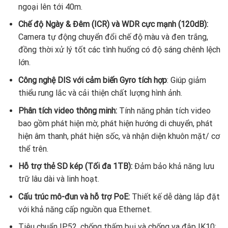
ngoại lên tới 40m.
Chế độ Ngày & Đêm (ICR) và WDR cực mạnh (120dB):
Camera tự động chuyển đổi chế độ màu và đen trắng,
đồng thời xử lý tốt các tình huống có độ sáng chênh lệch
lớn.
Công nghệ DIS với cảm biến Gyro tích hợp
: Giúp giảm
thiểu rung lắc và cải thiện chất lượng hình ảnh.
Phân tích video thông minh:
Tính năng phân tích video
bao gồm phát hiện mờ, phát hiện hướng di chuyển, phát
hiện âm thanh, phát hiện sốc, và nhận diện khuôn mặt/ cơ
thể trên.
Hỗ trợ thẻ SD kép (Tối đa 1TB):
Đảm bảo khả năng lưu
trữ lâu dài và linh hoạt.
Cấu trúc mô-đun và hỗ trợ PoE:
Thiết kế dễ dàng lắp đặt
với khả năng cấp nguồn qua Ethernet.
Tiêu chuẩn IP52, chống thấm bụi và chống va đập IK10: