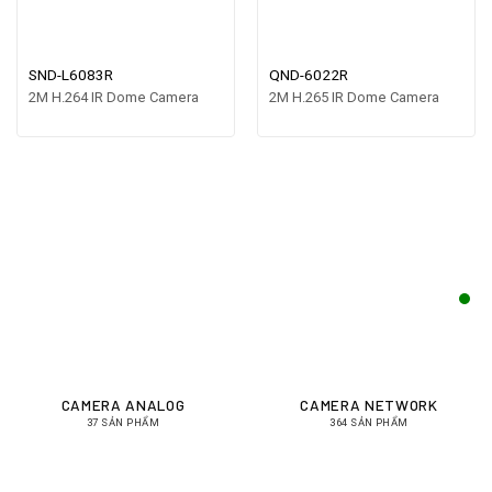
SND-L6083R
QND-6022R
2M H.264 IR Dome Camera
2M H.265 IR Dome Camera
CAMERA ANALOG
CAMERA NETWORK
37 SẢN PHẨM
364 SẢN PHẨM