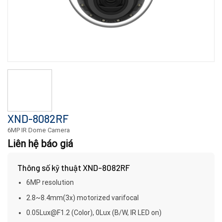
XND-8082RF
6MP IR Dome Camera
Liên hệ báo giá
Thông số kỹ thuật XND-8082RF
6MP resolution
2.8~8.4mm(3x) motorized varifocal
0.05Lux@F1.2 (Color), 0Lux (B/W, IR LED on)