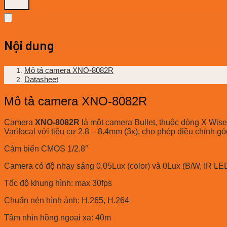
Nội dung
Mô tả camera XNO-8082R
Datasheet
Mô tả camera XNO-8082R
Camera
XNO-8082R
là một camera Bullet, thuộc dòng X Wise
Varifocal với tiêu cự 2.8 – 8.4mm (3x), cho phép điều chỉnh g
Cảm biến CMOS 1/2.8″
Camera có độ nhạy sáng 0.05Lux (color) và 0Lux (B/W, IR LE
Tốc độ khung hình: max 30fps
Chuẩn nén hình ảnh: H.265, H.264
Tầm nhìn hồng ngoại xa: 40m