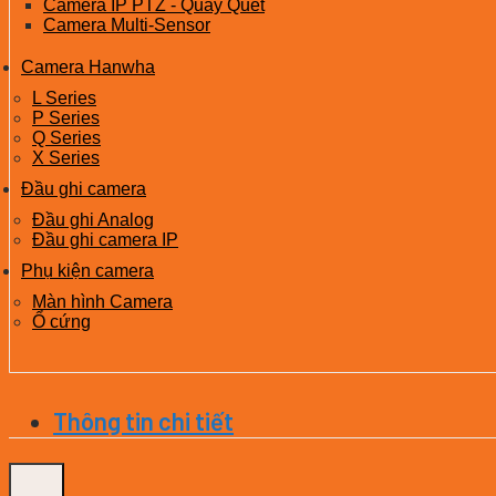
Camera IP PTZ - Quay Quét
Camera Multi-Sensor
Camera Hanwha
L Series
P Series
Q Series
X Series
Đầu ghi camera
Đầu ghi Analog
Đầu ghi camera IP
Phụ kiện camera
Màn hình Camera
Ổ cứng
Thông tin chi tiết