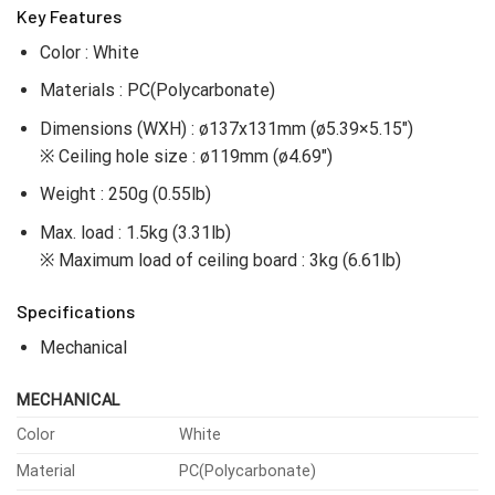
Key Features
Color : White
Materials : PC(Polycarbonate)
Dimensions (WXH) : ø137x131mm (ø5.39×5.15″)
※ Ceiling hole size : ø119mm (ø4.69″)
Weight : 250g (0.55lb)
Max. load : 1.5kg (3.31lb)
※ Maximum load of ceiling board : 3kg (6.61lb)
Specifications
Mechanical
MECHANICAL
Color
White
Material
PC(Polycarbonate)