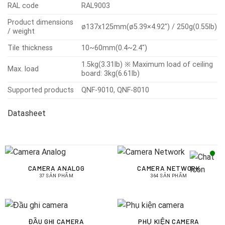
RAL code
RAL9003
Product dimensions
ø137x125mm(ø5.39×4.92″) / 250g(0.55lb)
/ weight
Tile thickness
10~60mm(0.4~2.4″)
1.5kg(3.31lb) ※ Maximum load of ceiling
Max. load
board: 3kg(6.61lb)
Supported products
QNF-9010, QNF-8010
Datasheet
CAMERA ANALOG
CAMERA NETWORK
37 SẢN PHẨM
364 SẢN PHẨM
ĐẦU GHI CAMERA
PHỤ KIỆN CAMERA