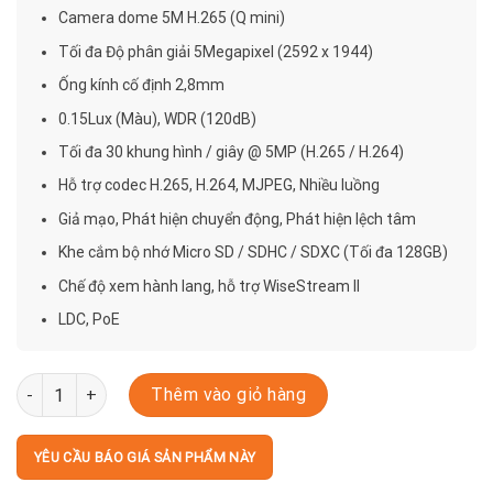
Camera dome 5M H.265 (Q mini)
Tối đa Độ phân giải 5Megapixel (2592 x 1944)
Ống kính cố định 2,8mm
0.15Lux (Màu), WDR (120dB)
Tối đa 30 khung hình / giây @ 5MP (H.265 / H.264)
Hỗ trợ codec H.265, H.264, MJPEG, Nhiều luồng
Giả mạo, Phát hiện chuyển động, Phát hiện lệch tâm
Khe cắm bộ nhớ Micro SD / SDHC / SDXC (Tối đa 128GB)
Chế độ xem hành lang, hỗ trợ WiseStream II
LDC, PoE
QND-8011 số lượng
Thêm vào giỏ hàng
YÊU CẦU BÁO GIÁ SẢN PHẨM NÀY