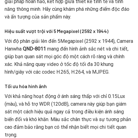
giải pháp hoàn hảo, kết hợp giữa thiết kế tinh tế và tính
năng thông minh. Hãy cùng khám phá những điểm độc đáo
và ấn tượng của sản phẩm này.
Hiệu suất vượt trội với 5 Megapixel (2592 x 1944)
Với độ phân giải lên đến 5Megapixel (2592 x 1944), Camera
Hanwha
QND-8011
mang đến hình ảnh sắc nét và chi tiết,
giúp bạn quan sát mọi góc độ một cách rõ ràng và chính
xác. Khả năng quay video ở tốc độ tối đa 30 khung
hình/giây với các codec H.265, H.264, và MJPEG.
Tối ưu hóa hình ảnh
Với khả năng hoạt động ở ánh sáng thấp với chỉ 0.15Lux
(màu), và hỗ trợ WDR (120dB), camera này giúp bạn giám
sát một cách hiệu quả ngay cả trong điều kiện ánh sáng
biến đổi và khó khăn. Màu sắc chân thực và sự tương phản
cao đảm bảo rằng bạn có thể nhận biết mọi chi tiết quan
trọng.