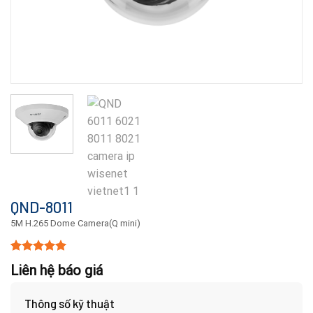
QND-8011
5M H.265 Dome Camera(Q mini)
5.00
15
trên 5
Liên hệ báo giá
dựa trên
đánh giá
Thông số kỹ thuật