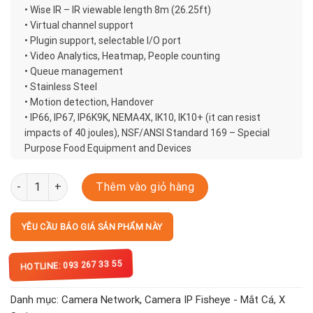
• Wise IR – IR viewable length 8m (26.25ft)
• Virtual channel support
• Plugin support, selectable I/O port
• Video Analytics, Heatmap, People counting
• Queue management
• Stainless Steel
• Motion detection, Handover
• IP66, IP67, IP6K9K, NEMA4X, IK10, IK10+ (it can resist
impacts of 40 joules), NSF/ANSI Standard 169 – Special
Purpose Food Equipment and Devices
XNF-9010RS số lượng
Thêm vào giỏ hàng
YÊU CẦU BÁO GIÁ SẢN PHẨM NÀY
HOTLINE: 093 267 33 55
Danh mục:
Camera Network
,
Camera IP Fisheye - Mắt Cá
,
X