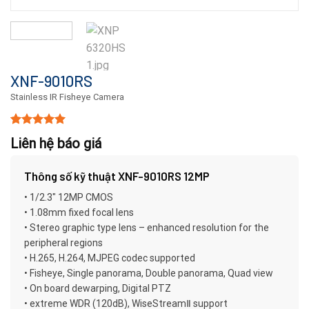
XNF-9010RS
Stainless IR Fisheye Camera
5.00
15
trên 5
Liên hệ báo giá
dựa trên
đánh giá
Thông số kỹ thuật XNF-9010RS 12MP
• 1/2.3″ 12MP CMOS
• 1.08mm fixed focal lens
• Stereo graphic type lens – enhanced resolution for the
peripheral regions
• H.265, H.264, MJPEG codec supported
• Fisheye, Single panorama, Double panorama, Quad view
• On board dewarping, Digital PTZ
• extreme WDR (120dB), WiseStreamⅡ support