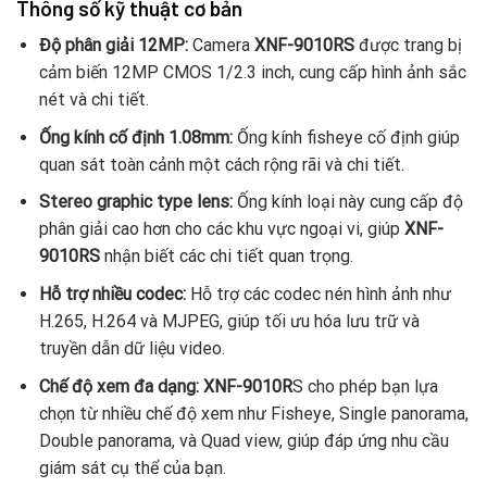
Thông số kỹ thuật cơ bản
Độ phân giải 12MP:
Camera
XNF-9010RS
được trang bị
cảm biến 12MP CMOS 1/2.3 inch, cung cấp hình ảnh sắc
nét và chi tiết.
Ống kính cố định 1.08mm:
Ống kính fisheye cố định giúp
quan sát toàn cảnh một cách rộng rãi và chi tiết.
Stereo graphic type lens:
Ống kính loại này cung cấp độ
phân giải cao hơn cho các khu vực ngoại vi, giúp
XNF-
9010RS
nhận biết các chi tiết quan trọng.
Hỗ trợ nhiều codec:
Hỗ trợ các codec nén hình ảnh như
H.265, H.264 và MJPEG, giúp tối ưu hóa lưu trữ và
truyền dẫn dữ liệu video.
Chế độ xem đa dạng:
XNF-9010R
S cho phép bạn lựa
chọn từ nhiều chế độ xem như Fisheye, Single panorama,
Double panorama, và Quad view, giúp đáp ứng nhu cầu
giám sát cụ thể của bạn.