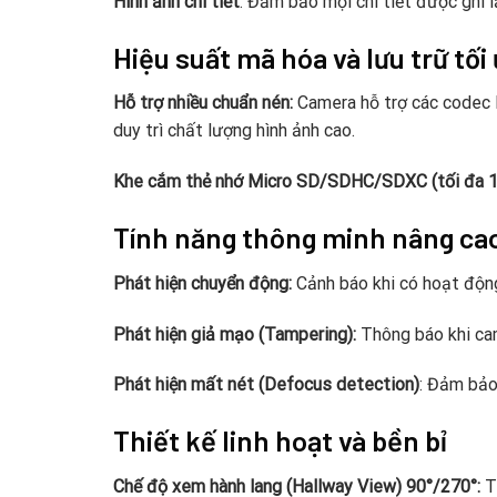
Hình ảnh chi tiết
: Đảm bảo mọi chi tiết được ghi l
Hiệu suất mã hóa và lưu trữ tối
Hỗ trợ nhiều chuẩn nén:
Camera hỗ trợ các codec H
duy trì chất lượng hình ảnh cao.
Khe cắm thẻ nhớ Micro SD/SDHC/SDXC (tối đa 1
Tính năng thông minh nâng cao
Phát hiện chuyển động:
Cảnh báo khi có hoạt động
Phát hiện giả mạo (Tampering):
Thông báo khi cam
Phát hiện mất nét (Defocus detection)
: Đảm bảo 
Thiết kế linh hoạt và bền bỉ
Chế độ xem hành lang (Hallway View) 90°/270°:
Tố