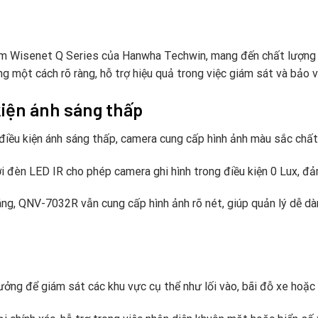
isenet Q Series của Hanwha Techwin, mang đến chất lượng hìn
ng một cách rõ ràng, hỗ trợ hiệu quả trong việc giám sát và bảo v
kiện ánh sáng thấp
iều kiện ánh sáng thấp, camera cung cấp hình ảnh màu sắc chất l
 đèn LED IR cho phép camera ghi hình trong điều kiện 0 Lux, đ
ng, QNV-7032R vẫn cung cấp hình ảnh rõ nét, giúp quản lý dễ dà
ởng để giám sát các khu vực cụ thể như lối vào, bãi đỗ xe hoặc 