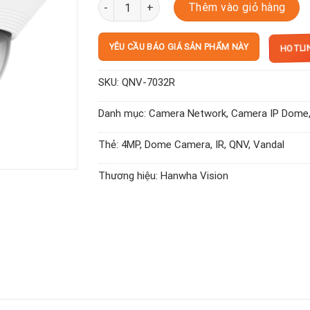
QNV-7032R số lượng
Thêm vào giỏ hàng
HOTLIN
YÊU CẦU BÁO GIÁ SẢN PHẨM NÀY
SKU:
QNV-7032R
Danh mục:
Camera Network
,
Camera IP Dome
Thẻ:
4MP
,
Dome Camera
,
IR
,
QNV
,
Vandal
Thương hiệu:
Hanwha Vision