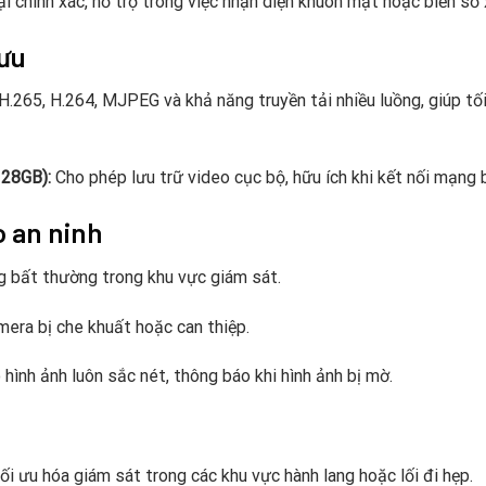
ại chính xác, hỗ trợ trong việc nhận diện khuôn mặt hoặc biển số 
 ưu
.265, H.264, MJPEG và khả năng truyền tải nhiều luồng, giúp tố
28GB):
Cho phép lưu trữ video cục bộ, hữu ích khi kết nối mạng b
 an ninh
 bất thường trong khu vực giám sát.
era bị che khuất hoặc can thiệp.
hình ảnh luôn sắc nét, thông báo khi hình ảnh bị mờ.
i ưu hóa giám sát trong các khu vực hành lang hoặc lối đi hẹp.