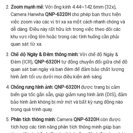
Zoom mạnh mẽ:
Với ống kính 4.44~142.6mm (32x),
Camera Hanwha
QNP-6320H
cho phép bạn thực hiện
việc zoom vào các vị trí xa xa một cách nhanh chóng và
dễ dàng. Điều này rất hữu ích trong việc theo dõi các
khu vực rộng lớn hoặc trong các tình huống cần phải
quan sát từ xa.
Chế độ Ngày & Đêm thông minh:
Với chế độ Ngày &
Đêm (ICR),
QNP-6320H
tự động chuyển đổi giữa chế độ
quan sát ban ngày và ban đêm để đảm bảo chất lượng
hình ảnh tối ưu dưới mọi điều kiện ánh sáng.
Chống rung hình ảnh:
QNP-6320H
được trang bị cảm
biến gia tốc gắn sẵn, giúp giảm rung hình ảnh (DIS), đảm
bảo hình ảnh không bị mờ mịt và bất kỳ rung động nào
trong quá trình quay.
Phân tích thông minh:
Camera
QNP-6320H
còn được
tích hợp các tính năng phân tích thông minh giúp bạn