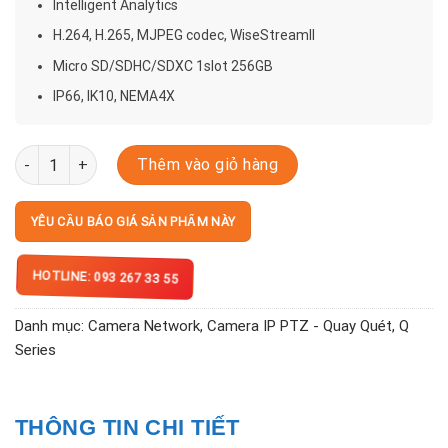
Intelligent Analytics
H.264, H.265, MJPEG codec, WiseStreamII
Micro SD/SDHC/SDXC 1slot 256GB
IP66, IK10, NEMA4X
QNP-6320H số lượng
Thêm vào giỏ hàng
YÊU CẦU BÁO GIÁ SẢN PHẨM NÀY
HOTLINE: 093 267 33 55
Danh mục:
Camera Network
,
Camera IP PTZ - Quay Quét
,
Q
Series
THÔNG TIN CHI TIẾT