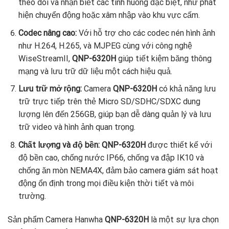
theo dõi và nhận biết các tình huống đặc biệt, như phát
hiện chuyển động hoặc xâm nhập vào khu vực cấm.
Codec nâng cao:
Với hỗ trợ cho các codec nén hình ảnh
như H.264, H.265, và MJPEG cùng với công nghệ
WiseStreamII,
QNP-6320H
giúp tiết kiệm băng thông
mạng và lưu trữ dữ liệu một cách hiệu quả.
Lưu trữ mở rộng:
Camera
QNP-6320H
có khả năng lưu
trữ trực tiếp trên thẻ Micro SD/SDHC/SDXC dung
lượng lên đến 256GB, giúp bạn dễ dàng quản lý và lưu
trữ video và hình ảnh quan trọng.
Chất lượng và độ bền:
QNP-6320H
được thiết kế với
độ bền cao, chống nước IP66, chống va đập IK10 và
chống ăn mòn NEMA4X, đảm bảo
camera giám sát
hoạt
động ổn định trong mọi điều kiện thời tiết và môi
trường.
Sản phẩm Camera Hanwha
QNP-6320H
là một sự lựa chọn