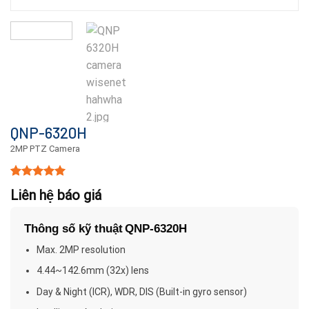
QNP-6320H
2MP PTZ Camera
5.00
15
trên 5
Liên hệ báo giá
dựa trên
đánh giá
Thông số kỹ thuật
QNP-6320H
Max. 2MP resolution
4.44~142.6mm (32x) lens
Day & Night (ICR), WDR, DIS (Built-in gyro sensor)