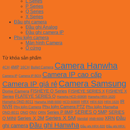
L Series
P Series
Q Series
X Series
Đầu ghi camera
Đầu ghi Analog
Đầu ghi camera IP
Phụ kiện camera
Màn hình Camera
Ổ cứng
Từ khóa sản phẩm
Camera Hanwha
4MP
4CH
16CH
Bullet Camera
Camera IP cao cấp
Camera IP
Camera IP BOX
Camera Samsung
Camera IP giá rẻ
FISHEYE Q Series
Dome Camera
FISHEYE SERIES X
FISHEYE X
FLATEYE SERIES Q
Series
Hanwha HCD-6080R
Hanwha HRX-1620
IR
Hanwha QND-8011
HRX
Hanwha XNB-6000
HCD-6080R
HRX-820
HRX-1620
NVR
Phụ kiện Camera PTZ
Phụ kiện Hanwha
Phụ kiện Camera
SERIES Q 5MP
Series P 8MP
SERIES
QND-8011
QNO
QNV
QRN
Series X 5M
Đầu
Series X 2M
Q MINI
XRN
Vandal
XNB-6000
Đầu ghi Hanwha
ghi camera
Đầu ghi HRX-820
Đầu ghi HRX-