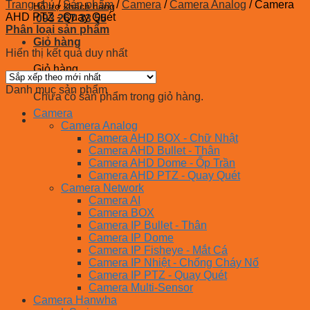
Trang chủ
/
Sản phẩm
/
Camera
/
Camera Analog
/
Camera
Hỗ trợ khách hàng
AHD PTZ - Quay Quét
093 267 33 55
Phân loại sản phẩm
Giỏ hàng
Hiển thị kết quả duy nhất
Giỏ hàng
Danh mục sản phẩm
Chưa có sản phẩm trong giỏ hàng.
Camera
Camera Analog
Camera AHD BOX - Chữ Nhật
Camera AHD Bullet - Thân
Camera AHD Dome - Ốp Trần
Camera AHD PTZ - Quay Quét
Camera Network
Camera AI
Camera BOX
Camera IP Bullet - Thân
Camera IP Dome
Camera IP Fisheye - Mắt Cá
Camera IP Nhiệt - Chống Cháy Nổ
Camera IP PTZ - Quay Quét
Camera Multi-Sensor
Camera Hanwha