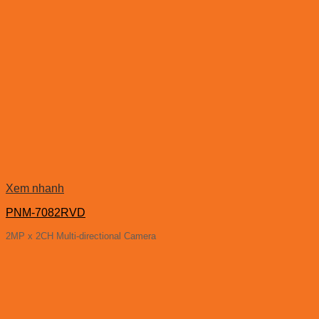
Xem nhanh
PNM-7082RVD
2MP x 2CH Multi-directional Camera