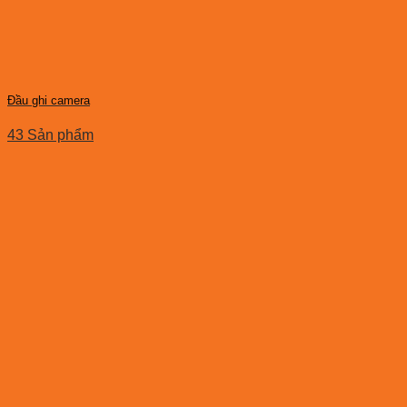
Đầu ghi camera
43 Sản phẩm