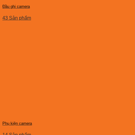
Đầu ghi camera
43 Sản phẩm
Phụ kiện camera
14 Sản phẩm