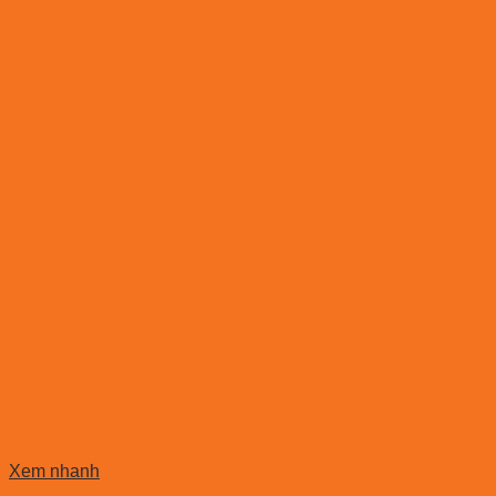
Xem nhanh