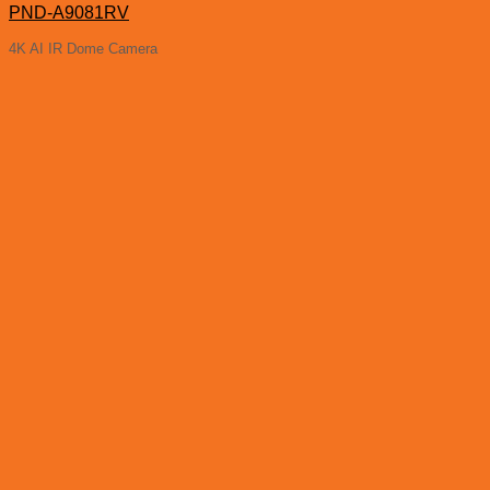
PND-A9081RV
4K AI IR Dome Camera