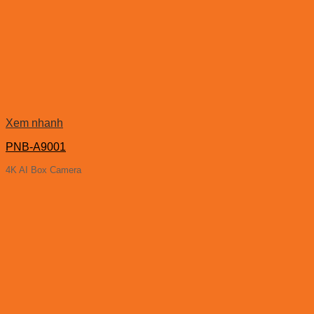
Xem nhanh
PNB-A9001
4K AI Box Camera