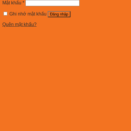
Mật khẩu
*
Ghi nhớ mật khẩu
Đăng nhập
Quên mật khẩu?