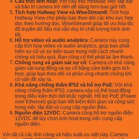
Cấu trúc linh hoạt
: Với cấu trúc modular, việc lắp đặt
và bảo trì camera trở nên dễ dàng hơn bao giờ hết.
Tích hợp Hallway View và WiseStreamII
: Tích hợp
Hallway View cho phép bạn theo dõi các khu vực hẹp
dọc theo hướng dọc. WiseStreamII giúp tối ưu hóa tốc
độ truyền dữ liệu mà vẫn duy trì chất lượng hình ảnh
tốt.
Hỗ trợ video và audio analytics
: Camera này cung
cấp tích hợp video và audio analytics, giúp bạn phát
hiện sự cố và sự kiện quan trọng một cách nhanh
chóng và hiệu quả. Bạn cũng có thể phát lại âm thanh.
Chống rung và giám sát sự cố
: Camera có khả năng
giám sát rung động và sự cố bằng cảm biến giro tích
hợp, giúp bạn theo dõi và phản ứng nhanh chóng khi
có vấn đề xảy ra.
Khả năng chống thấm IP52 và hỗ trợ PoE
: Với khả
năng chống thấm IP52, camera này có thể hoạt động
trong điều kiện thời tiết khắc nghiệt. Hỗ trợ PoE (Power
over Ethernet) giúp bạn tiết kiệm thời gian và công sức
trong việc lắp đặt và cung cấp nguồn điện.
Nguồn điện 12VDC
: Camera cũng hỗ trợ nguồn điện
12VDC để tùy chọn linh hoạt trong việc cung cấp
nguồn điện.
Với tất cả các tính năng và hiệu suất ưu việt này, Camera