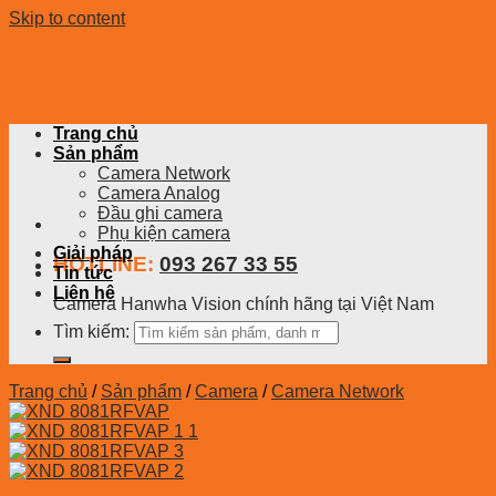
Skip to content
Trang chủ
Sản phẩm
Camera Network
Camera Analog
Đầu ghi camera
Phụ kiện camera
Giải pháp
HOTLINE:
093 267 33 55
Tin tức
Liên hệ
Camera Hanwha Vision chính hãng tại Việt Nam
Tìm kiếm:
Trang chủ
/
Sản phẩm
/
Camera
/
Camera Network