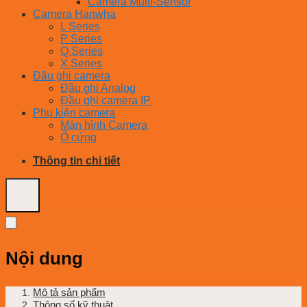
Camera Multi-Sensor
Camera Hanwha
L Series
P Series
Q Series
X Series
Đầu ghi camera
Đầu ghi Analog
Đầu ghi camera IP
Phụ kiện camera
Màn hình Camera
Ổ cứng
Thông tin chi tiết
Nội dung
Mô tả sản phẩm
Thông số kỹ thuật