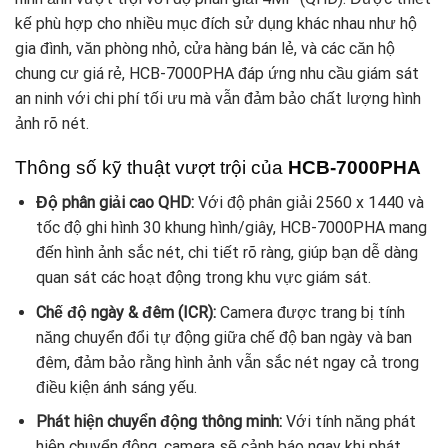
kế phù hợp cho nhiều mục đích sử dụng khác nhau như hộ
gia đình, văn phòng nhỏ, cửa hàng bán lẻ, và các căn hộ
chung cư giá rẻ, HCB-7000PHA đáp ứng nhu cầu giám sát
an ninh với chi phí tối ưu mà vẫn đảm bảo chất lượng hình
ảnh rõ nét.
Thông số kỹ thuật vượt trội của
HCB-7000PHA
Độ phân giải cao QHD:
Với độ phân giải 2560 x 1440 và
tốc độ ghi hình 30 khung hình/giây, HCB-7000PHA mang
đến hình ảnh sắc nét, chi tiết rõ ràng, giúp bạn dễ dàng
quan sát các hoạt động trong khu vực giám sát.
Chế độ ngày & đêm (ICR):
Camera được trang bị tính
năng chuyển đổi tự động giữa chế độ ban ngày và ban
đêm, đảm bảo rằng hình ảnh vẫn sắc nét ngay cả trong
điều kiện ánh sáng yếu.
Phát hiện chuyển động thông minh:
Với tính năng phát
hiện chuyển động, camera sẽ cảnh báo ngay khi phát