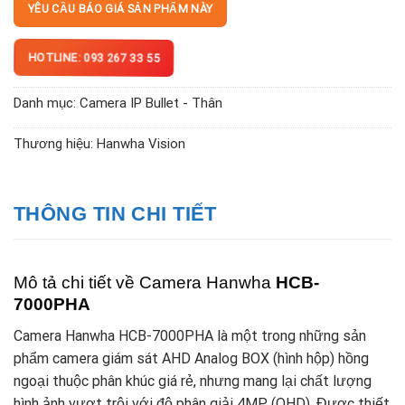
YÊU CẦU BÁO GIÁ SẢN PHẨM NÀY
HOTLINE: 093 267 33 55
Danh mục:
Camera IP Bullet - Thân
Thương hiệu:
Hanwha Vision
THÔNG TIN CHI TIẾT
Mô tả chi tiết về Camera Hanwha
HCB-
7000PHA
Camera Hanwha HCB-7000PHA là một trong những sản
phẩm camera giám sát AHD Analog BOX (hình hộp) hồng
ngoại thuộc phân khúc giá rẻ, nhưng mang lại chất lượng
hình ảnh vượt trội với độ phân giải 4MP (QHD). Được thiết