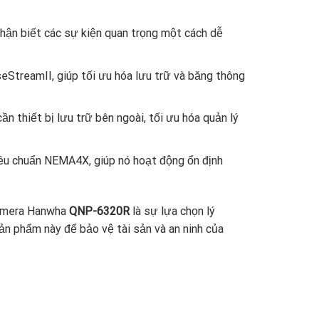
nhận biết các sự kiện quan trọng một cách dễ
StreamII, giúp tối ưu hóa lưu trữ và băng thông
n thiết bị lưu trữ bên ngoài, tối ưu hóa quản lý
êu chuẩn NEMA4X, giúp nó hoạt động ổn định
 Camera Hanwha
QNP-6320R
là sự lựa chọn lý
ản phẩm này để bảo vệ tài sản và an ninh của