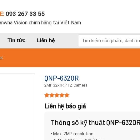
E:
093 267 33 55
nwha Vision chính hãng tại Việt Nam
Tìm
Tin tức
Liên hệ
kiếm:
RK
QNP-6320R
2MP 32x IR PTZ Camera
5.00
15
trên 5
Liên hệ báo giá
dựa trên
đánh giá
Thông số kỹ thuật QNP-6320
• Max. 2MP resolution