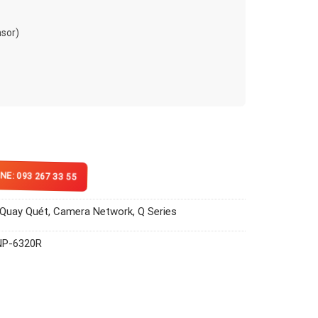
nsor)
NE: 093 267 33 55
 Quay Quét
,
Camera Network
,
Q Series
P-6320R