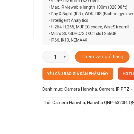
• 4.44~142.6mm (32x) lens
• Max. IR viewable length 100m (328.08ft)
• Day & Night (ICR), WDR, DIS (Built-in gyro se
• Intelligent Analytics
• H.264, H.265, MJPEG codec, WiseStreamII
• Micro SD/SDHC/SDXC 1slot 256GB
• IP66, IK10, NEMA4X
QNP-6320R số lượng
Thêm vào giỏ hàng
HOTLI
YÊU CẦU BÁO GIÁ SẢN PHẨM NÀY
Danh mục:
Camera Hanwha
,
Camera IP PTZ -
Thẻ:
Camera Hanwha
,
Hanwha QNP-6320R
,
QN