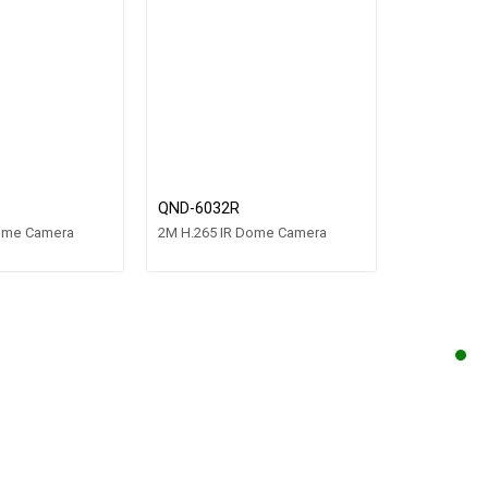
QND-6032R
SND-6084
Dome Camera
2M H.265 IR Dome Camera
2M H.264 D