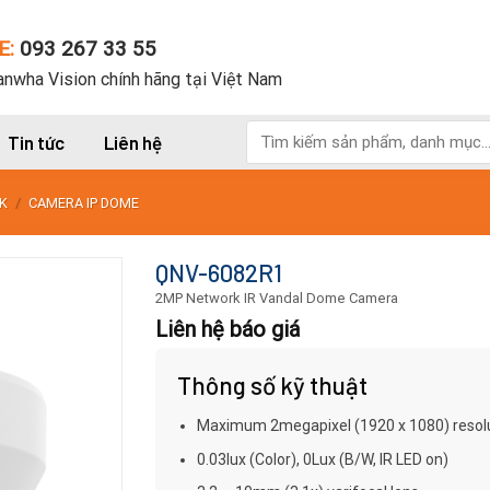
E:
093 267 33 55
nwha Vision chính hãng tại Việt Nam
Tìm
Tin tức
Liên hệ
kiếm:
K
/
CAMERA IP DOME
QNV-6082R1
2MP Network IR Vandal Dome Camera
Liên hệ báo giá
Thông số kỹ thuật
Maximum 2megapixel (1920 x 1080) resol
0.03lux (Color), 0Lux (B/W, IR LED on)