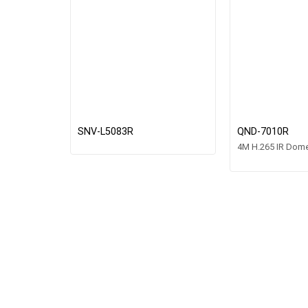
SNV-L5083R
QND-7010R
4M H.265 IR Dom