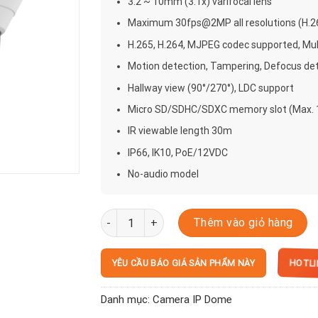
3.2 ~ 10mm (3.1x) varifocal lens
Maximum 30fps@2MP all resolutions (H.2
H.265, H.264, MJPEG codec supported, Mul
Motion detection, Tampering, Defocus de
Hallway view (90°/270°), LDC support
Micro SD/SDHC/SDXC memory slot (Max.
IR viewable length 30m
IP66, IK10, PoE/12VDC
No-audio model
QNV-6082R1 số lượng
Thêm vào giỏ hàng
HOTLIN
YÊU CẦU BÁO GIÁ SẢN PHẨM NÀY
Danh mục:
Camera IP Dome