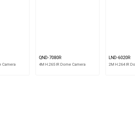
QND-7080R
LND-6020R
e Camera
4M H.265 IR Dome Camera
2M H.264 IR 