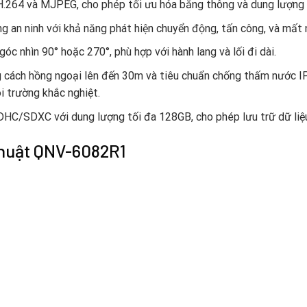
 H.264 và MJPEG, cho phép tối ưu hóa băng thông và dung lượng 
 an ninh với khả năng phát hiện chuyển động, tấn công, và mất 
c nhìn 90° hoặc 270°, phù hợp với hành lang và lối đi dài.
g cách hồng ngoại lên đến 30m và tiêu chuẩn chống thấm nước 
i trường khắc nghiệt.
C/SDXC với dung lượng tối đa 128GB, cho phép lưu trữ dữ liệu a
 thuật QNV-6082R1