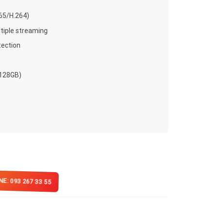
65/H.264)
tiple streaming
tection
 128GB)
E: 093 267 33 55