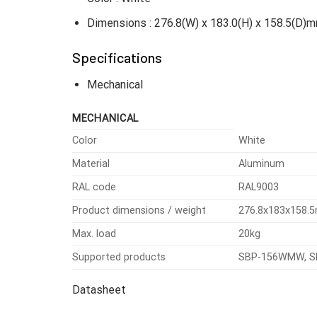
Dimensions : 276.8(W) x 183.0(H) x 158.5(D)mm
Specifications
Mechanical
MECHANICAL
Color
White
Material
Aluminum
RAL code
RAL9003
Product dimensions / weight
276.8x183x158.
Max. load
20kg
Supported products
SBP-156WMW, SBP
Datasheet