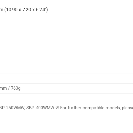
 (10.90 x 7.20 x 6.24″)
5mm / 763g
-250WMW, SBP-400WMW ※ For further compatible models, please v