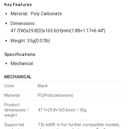
Key Features
Material : Poly Carbonate
Dimensions :
47.7(W)x29.8(D)x163.6(H)mm(1.88×1.17×6.44″)
Weight: 35g(0.07lb)
Specifications
Mechanical
MECHANICAL
Color
Black
Material
PC(Polycarbonate)
Product
dimensions /
47.7×29.8×163.6mm / 35g
weight
Supported
TID-600R ※ For further compatible models,