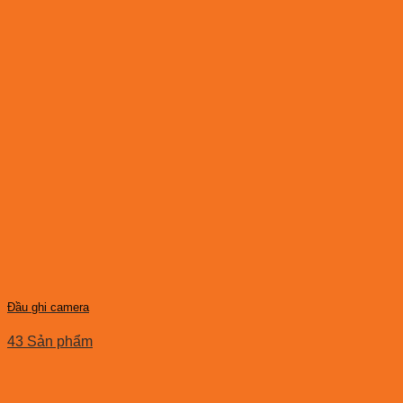
Đầu ghi camera
43 Sản phẩm