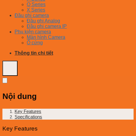
Q Series
X Series
Đầu ghi camera
Đầu ghi Analog
Đầu ghi camera IP
Phụ kiện camera
Màn hình Camera
Ổ cứng
Thông tin chi tiết
Nội dung
Key Features
Specifications
Key Features