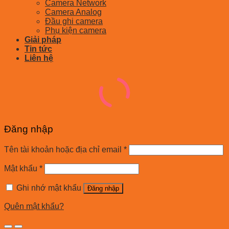
Camera Network
Camera Analog
Đầu ghi camera
Phụ kiện camera
Giải pháp
Tin tức
Liên hệ
Đăng nhập
Tên tài khoản hoặc địa chỉ email
*
Mật khẩu
*
Ghi nhớ mật khẩu
Đăng nhập
Quên mật khẩu?