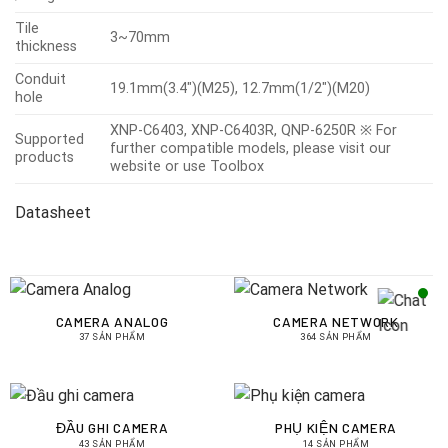
Tile
3~70mm
thickness
Conduit
19.1mm(3.4″)(M25), 12.7mm(1/2″)(M20)
hole
XNP-C6403, XNP-C6403R, QNP-6250R ※ For
Supported
further compatible models, please visit our
products
website or use Toolbox
Datasheet
CAMERA ANALOG
CAMERA NETWORK
37 SẢN PHẨM
364 SẢN PHẨM
ĐẦU GHI CAMERA
PHỤ KIỆN CAMERA
43 SẢN PHẨM
14 SẢN PHẨM