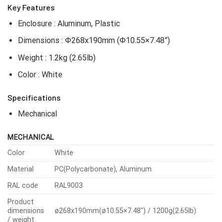
Key Features
Enclosure : Aluminum, Plastic
Dimensions : Φ268x190mm (Φ10.55×7.48”)
Weight : 1.2kg (2.65lb)
Color : White
Specifications
Mechanical
MECHANICAL
Color
White
Material
PC(Polycarbonate), Aluminum
RAL code
RAL9003
Product
dimensions
ø268x190mm(ø10.55×7.48″) / 1200g(2.65lb)
/ weight