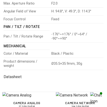
Max. Aperture Ratio
F2.0
Angular Field of View
H: 94.8°, V: 49.3°, D: 114.3°
Focus Control
Fixed
PAN / TILT / ROTATE
-176°~+176° / 0°~64° /
Pan / Tilt / Rotate Range
-90°~+90°
MECHANICAL
Color / Material
Black / Plastic
Product dimensions /
Ø35.5×35.9mm, 30g
weight
Datasheet
CAMERA ANALOG
CAMERA NETWORK
37 SẢN PHẨM
364 SẢN PHẨM