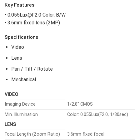
Key Features
• 0.055Lux@F2.0 Color, B/W
• 3.6mm fixed lens (2MP)
Specifications
Video
Lens
Pan / Tilt / Rotate
Mechanical
VIDEO
Imaging Device
1/2.8″ CMOS
Min. Illumination
Color: 0.055Lux(F2.0, 1/30sec)
LENS
Focal Length (Zoom Ratio)
3.6mm fixed focal