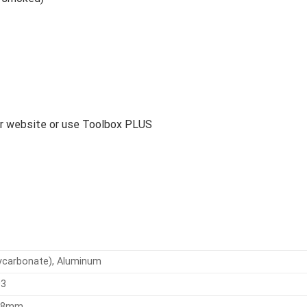
our website or use Toolbox PLUS
ycarbonate), Aluminum
03
78mm