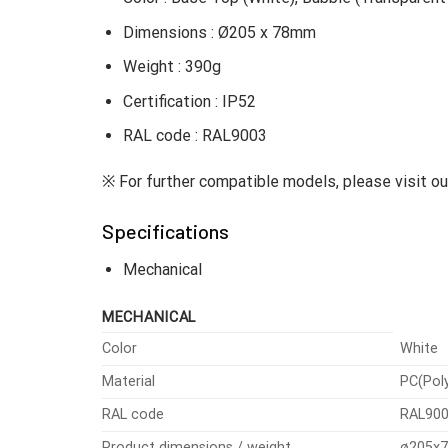
Dimensions : Ø205 x 78mm
Weight : 390g
Certification : IP52
RAL code : RAL9003
※ For further compatible models, please visit 
Specifications
Mechanical
MECHANICAL
Color
White
Material
PC(Pol
RAL code
RAL90
Product dimensions / weight
ø205x