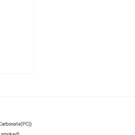
 Carbonate(PC))
t smoked)