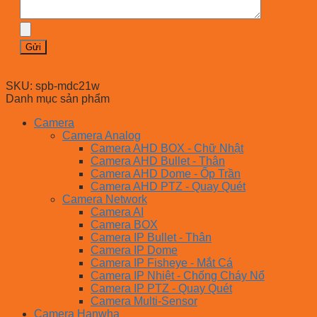
SKU:
spb-mdc21w
Danh mục sản phẩm
Camera
Camera Analog
Camera AHD BOX - Chữ Nhật
Camera AHD Bullet - Thân
Camera AHD Dome - Ốp Trần
Camera AHD PTZ - Quay Quét
Camera Network
Camera AI
Camera BOX
Camera IP Bullet - Thân
Camera IP Dome
Camera IP Fisheye - Mắt Cá
Camera IP Nhiệt - Chống Cháy Nổ
Camera IP PTZ - Quay Quét
Camera Multi-Sensor
Camera Hanwha