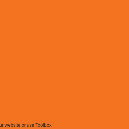
 website or use Toolbox