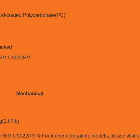
Hard-coated Polycarbonate(PC)
smoked
 PNM-C9022RV
Mechanical
(1.87lb)
-C9022RV ※ For further compatible models, please visit our