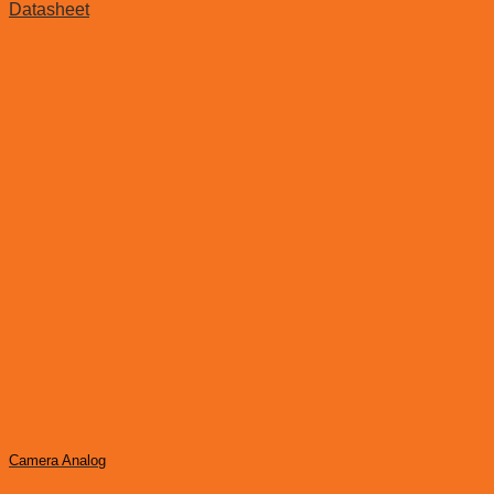
Datasheet
Camera Analog