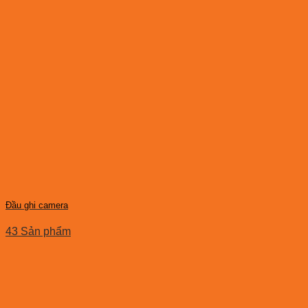
Đầu ghi camera
43 Sản phẩm