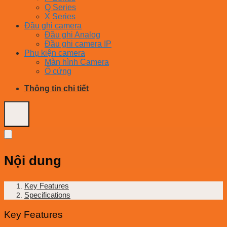
Q Series
X Series
Đầu ghi camera
Đầu ghi Analog
Đầu ghi camera IP
Phụ kiện camera
Màn hình Camera
Ổ cứng
Thông tin chi tiết
Nội dung
Key Features
Specifications
Key Features