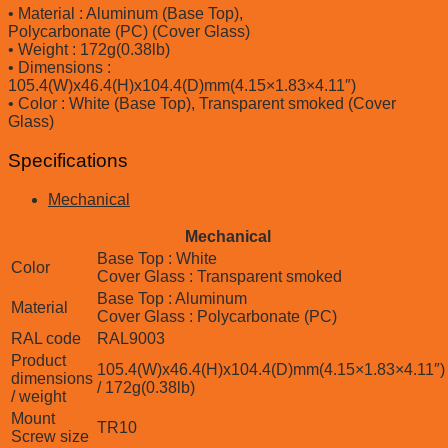
• Material : Aluminum (Base Top),
Polycarbonate (PC) (Cover Glass)
• Weight : 172g(0.38lb)
• Dimensions :
105.4(W)x46.4(H)x104.4(D)mm(4.15×1.83×4.11″)
• Color : White (Base Top), Transparent smoked (Cover
Glass)
Specifications
Mechanical
Mechanical
Base Top : White
Color
Cover Glass : Transparent smoked
Base Top : Aluminum
Material
Cover Glass : Polycarbonate (PC)
RAL code
RAL9003
Product
105.4(W)x46.4(H)x104.4(D)mm(4.15×1.83×4.11″)
dimensions
/ 172g(0.38lb)
/ weight
Mount
TR10
Screw size