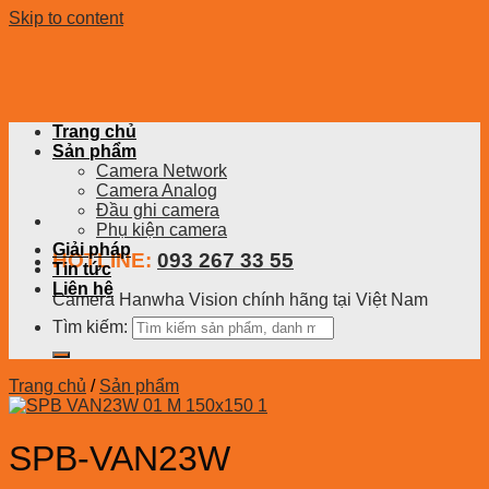
Skip to content
Trang chủ
Sản phẩm
Camera Network
Camera Analog
Đầu ghi camera
Phụ kiện camera
Giải pháp
HOTLINE:
093 267 33 55
Tin tức
Liên hệ
Camera Hanwha Vision chính hãng tại Việt Nam
Tìm kiếm:
Trang chủ
/
Sản phẩm
SPB-VAN23W