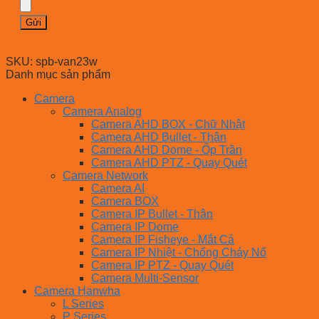
SKU:
spb-van23w
Danh mục sản phẩm
Camera
Camera Analog
Camera AHD BOX - Chữ Nhật
Camera AHD Bullet - Thân
Camera AHD Dome - Ốp Trần
Camera AHD PTZ - Quay Quét
Camera Network
Camera AI
Camera BOX
Camera IP Bullet - Thân
Camera IP Dome
Camera IP Fisheye - Mắt Cá
Camera IP Nhiệt - Chống Cháy Nổ
Camera IP PTZ - Quay Quét
Camera Multi-Sensor
Camera Hanwha
L Series
P Series