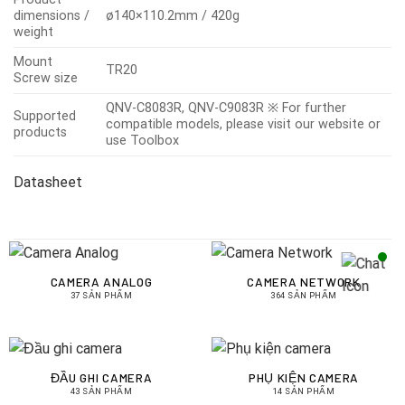
dimensions /
ø140×110.2mm / 420g
weight
Mount
TR20
Screw size
QNV-C8083R, QNV-C9083R ※ For further
Supported
compatible models, please visit our website or
products
use Toolbox
Datasheet
CAMERA ANALOG
CAMERA NETWORK
37 SẢN PHẨM
364 SẢN PHẨM
ĐẦU GHI CAMERA
PHỤ KIỆN CAMERA
43 SẢN PHẨM
14 SẢN PHẨM