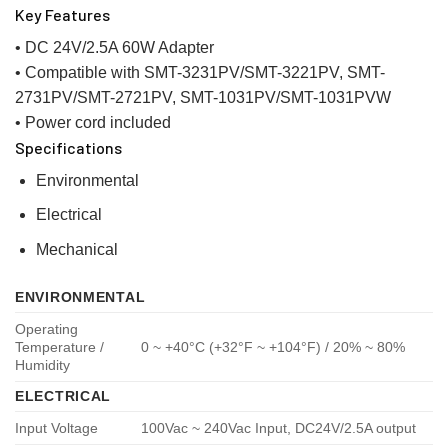
Key Features
• DC 24V/2.5A 60W Adapter
• Compatible with SMT-3231PV/SMT-3221PV, SMT-
2731PV/SMT-2721PV, SMT-1031PV/SMT-1031PVW
• Power cord included
Specifications
Environmental
Electrical
Mechanical
ENVIRONMENTAL
Operating
Temperature /
0 ~ +40°C (+32°F ~ +104°F) / 20% ~ 80%
Humidity
ELECTRICAL
Input Voltage
100Vac ~ 240Vac Input, DC24V/2.5A output