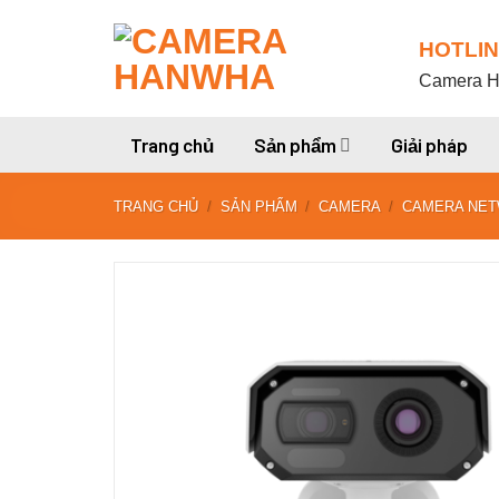
Skip
to
HOTLIN
content
Camera Ha
Trang chủ
Sản phẩm
Giải pháp
TRANG CHỦ
/
SẢN PHẨM
/
CAMERA
/
CAMERA NE