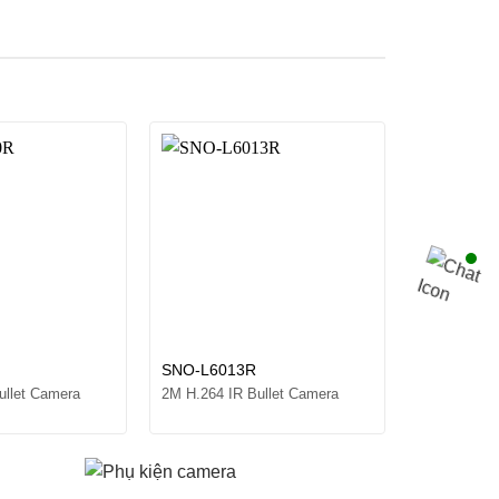
SNO-L6013R
QNO-8030
ullet Camera
2M H.264 IR Bullet Camera
5M H.265 IR