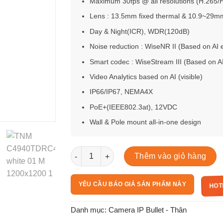
Maximum 30fps @ all resolutions (H.265/
Lens : 13.5mm fixed thermal & 10.9~29mm 
Day & Night(ICR), WDR(120dB)
Noise reduction : WiseNR II (Based on AI e
Smart codec : WiseStream III (Based on AI 
Video Analytics based on AI (visible)
IP66/IP67, NEMA4X
PoE+(IEEE802.3at), 12VDC
Wall & Pole mount all-in-one design
TNM-C4950TD số lượng
Thêm vào giỏ hàng
HOT
YÊU CẦU BÁO GIÁ SẢN PHẨM NÀY
Danh mục:
Camera IP Bullet - Thân