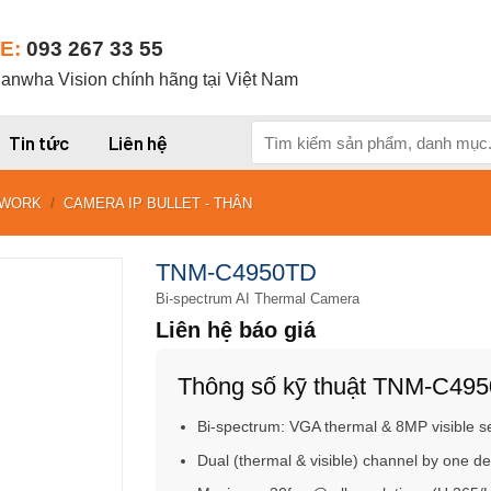
E:
093 267 33 55
nwha Vision chính hãng tại Việt Nam
Tìm
Tin tức
Liên hệ
kiếm:
TWORK
/
CAMERA IP BULLET - THÂN
TNM-C4950TD
Bi-spectrum AI Thermal Camera
Liên hệ báo giá
Thông số kỹ thuật TNM-C49
Bi-spectrum: VGA thermal & 8MP visible s
Dual (thermal & visible) channel by one de