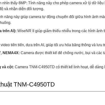
nhìn thấy 8MP: Tính năng này cho phép camera xử lý dữ liệu h
 độ và nhận diện đối tượng.
nh năng này giúp camera tự động chuyển đổi giữa hình ảnh màu 
 huống.
trên AI):
WiseNR II giúp giảm thiểu nhiễu trong các hình ảnh th
ideo tiên tiến, dựa trên AI, giúp tối ưu hóa băng thông và lưu t
67, NEMA4X:
Camera được thiết kế để chống nước, bụi và các t
g và cột:
Camera TNM-C4950TD có thiết kế linh hoạt, dễ dàng l
kỹ thuật TNM-C4950TD