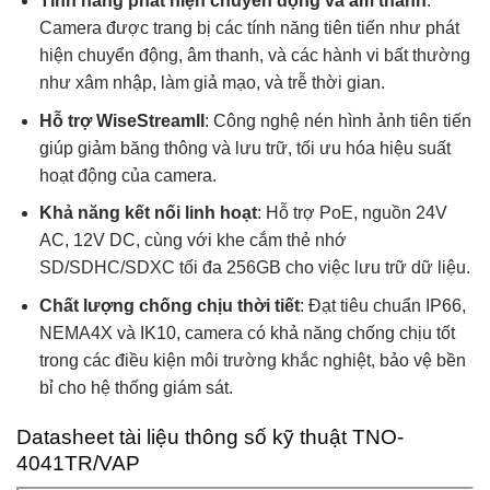
Tính năng phát hiện chuyển động và âm thanh
:
Camera được trang bị các tính năng tiên tiến như phát
hiện chuyển động, âm thanh, và các hành vi bất thường
như xâm nhập, làm giả mạo, và trễ thời gian.
Hỗ trợ WiseStreamII
: Công nghệ nén hình ảnh tiên tiến
giúp giảm băng thông và lưu trữ, tối ưu hóa hiệu suất
hoạt động của camera.
Khả năng kết nối linh hoạt
: Hỗ trợ PoE, nguồn 24V
AC, 12V DC, cùng với khe cắm thẻ nhớ
SD/SDHC/SDXC tối đa 256GB cho việc lưu trữ dữ liệu.
Chất lượng chống chịu thời tiết
: Đạt tiêu chuẩn IP66,
NEMA4X và IK10, camera có khả năng chống chịu tốt
trong các điều kiện môi trường khắc nghiệt, bảo vệ bền
bỉ cho hệ thống giám sát.
Datasheet tài liệu thông số kỹ thuật TNO-
4041TR/VAP