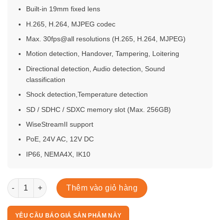
Built-in 19mm fixed lens
H.265, H.264, MJPEG codec
Max. 30fps@all resolutions (H.265, H.264, MJPEG)
Motion detection, Handover, Tampering, Loitering
Directional detection, Audio detection, Sound
classification
Shock detection,Temperature detection
SD / SDHC / SDXC memory slot (Max. 256GB)
WiseStreamII support
PoE, 24V AC, 12V DC
IP66, NEMA4X, IK10
TNO-4041TR số lượng
Thêm vào giỏ hàng
YÊU CẦU BÁO GIÁ SẢN PHẨM NÀY