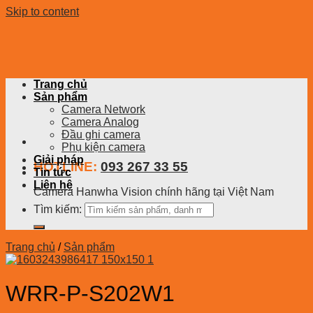
Skip to content
Trang chủ
Sản phẩm
Camera Network
Camera Analog
Đầu ghi camera
Phụ kiện camera
Giải pháp
HOTLINE:
093 267 33 55
Tin tức
Liên hệ
Camera Hanwha Vision chính hãng tại Việt Nam
Tìm kiếm:
Trang chủ
/
Sản phẩm
WRR-P-S202W1