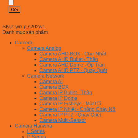
SKU:
wrr-p-s202w1
Danh mục sản phẩm
Camera
Camera Analog
Camera AHD BOX - Chữ Nhật
Camera AHD Bullet - Thân
Camera AHD Dome - Ốp Trần
Camera AHD PTZ - Quay Quét
Camera Network
Camera AI
Camera BOX
Camera IP Bullet - Thân
Camera IP Dome
Camera IP Fisheye - Mắt Cá
Camera IP Nhiệt - Chống Cháy Nổ
Camera IP PTZ - Quay Quét
Camera Multi-Sensor
Camera Hanwha
L Series
P Series