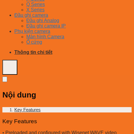
Q Series
X Series
Đầu ghi camera
Đầu ghi Analog
Đầu ghi camera IP
Phụ kiện camera
Màn hình Camera
Ổ cứng
Thông tin chi tiết
Nội dung
Key Features
Key Features
• Preloaded and configured with Wisenet WAVE video