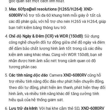
góc quan sát một cách linh hoạt.
Max. 60fps@all resolutions (H.265/H.264)
:
XND-
6080RV
hỗ trợ tối đa 60 khung hình mỗi giây ở tất cả
các độ phân giải, với hỗ trợ cho nén H.265 và H.264, giúp
bạn tiết kiệm băng thông lưu trữ.
Chế độ Ngày & Đêm (ICR) và WDR (150dB)
: Sử dụng
công nghệ chuyển đổi tự động giữa chế độ ngày và đêm
để đảm bảo chất lượng hình ảnh tốt trong cả các điều
kiện ánh sáng khác nhau. Cùng với WDR 150dB, bạn sẽ
nhận được hình ảnh sắc nét trong cảnh quan có độ
tương phản cao.
Các tính năng độc đáo
: Camera
XND-6080RV
cũng hỗ
trợ nhiều tính năng độc đáo như phát hiện chuyển động,
theo dõi tự động, phát hiện âm thanh, phát hiện thay đổi
hình ảnh, và nhiều tính năng khác để tăng cường tính
hiệu quả của hệ thống giám sát.
Lưu trữ đa kênh
: Với hai khe cắm thẻ SD,
XND-6080RV