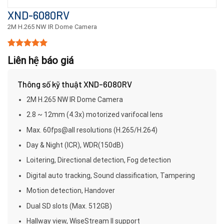
XND-6080RV
2M H.265 NW IR Dome Camera
5.00
15
trên 5
Liên hệ báo giá
dựa trên
đánh giá
Thông số kỹ thuật XND-6080RV
2M H.265 NW IR Dome Camera
2.8 ~ 12mm (4.3x) motorized varifocal lens
Max. 60fps@all resolutions (H.265/H.264)
Day & Night (ICR), WDR(150dB)
Loitering, Directional detection, Fog detection
Digital auto tracking, Sound classification, Tampering
Motion detection, Handover
Dual SD slots (Max. 512GB)
Hallway view, WiseStream II support