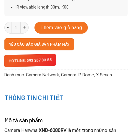
IR viewable length 30m, IK08
XND-6080RV số lượng
Thêm vào giỏ hàng
YÊU CẦU BÁO GIÁ SẢN PHẨM NÀY
HOTLINE: 093 267 33 55
Danh mục:
Camera Network
,
Camera IP Dome
,
X Series
THÔNG TIN CHI TIẾT
Mô tả sản phẩm
Camera Hanwha
XND-6080RV
là một trong những sản