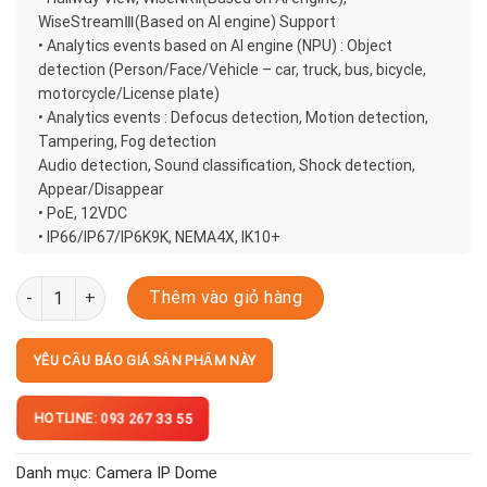
WiseStreamⅢ(Based on AI engine) Support
• Analytics events based on AI engine (NPU) : Object
detection (Person/Face/Vehicle – car, truck, bus, bicycle,
motorcycle/License plate)
• Analytics events : Defocus detection, Motion detection,
Tampering, Fog detection
Audio detection, Sound classification, Shock detection,
Appear/Disappear
• PoE, 12VDC
• IP66/IP67/IP6K9K, NEMA4X, IK10+
XNV-6123R số lượng
Thêm vào giỏ hàng
YÊU CẦU BÁO GIÁ SẢN PHẨM NÀY
HOTLINE: 093 267 33 55
Danh mục:
Camera IP Dome