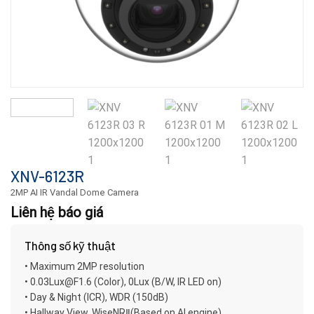
XNV-6123R
2MP AI IR Vandal Dome Camera
Liên hệ báo giá
Thông số kỹ thuật
• Maximum 2MP resolution
• 0.03Lux@F1.6 (Color), 0Lux (B/W, IR LED on)
• Day & Night (ICR), WDR (150dB)
• Hallway View, WiseNRⅡ(Based on AI engine),