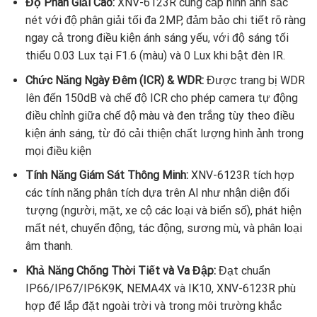
Độ Phân Giải Cao:
XNV-6123R cung cấp hình ảnh sắc
nét với độ phân giải tối đa 2MP, đảm bảo chi tiết rõ ràng
ngay cả trong điều kiện ánh sáng yếu, với độ sáng tối
thiểu 0.03 Lux tại F1.6 (màu) và 0 Lux khi bật đèn IR.
Chức Năng Ngày Đêm (ICR) & WDR:
Được trang bị WDR
lên đến 150dB và chế độ ICR cho phép camera tự động
điều chỉnh giữa chế độ màu và đen trắng tùy theo điều
kiện ánh sáng, từ đó cải thiện chất lượng hình ảnh trong
mọi điều kiện
Tính Năng Giám Sát Thông Minh:
XNV-6123R tích hợp
các tính năng phân tích dựa trên AI như nhận diện đối
tượng (người, mặt, xe cộ các loại và biển số), phát hiện
mất nét, chuyển động, tác động, sương mù, và phân loại
âm thanh.
Khả Năng Chống Thời Tiết và Va Đập:
Đạt chuẩn
IP66/IP67/IP6K9K, NEMA4X và IK10, XNV-6123R phù
hợp để lắp đặt ngoài trời và trong môi trường khắc