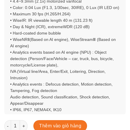
• 4.4~9.3mm (2.1x) motorized varifocal
• Color: 0.04 Lux (F1.3, 1/30sec, 30IRE), 0 Lux (IR LED on)
• Maximum 30 fps (H.265/H.264)
• WiseIR: IR viewable length 40 m (131.23 ft)
• Day & Night (ICR), extremeWDR (120 dB)
• Hard-coated dome bubble
• WiseNRⅡ(Based on AI engine), WiseStreamⅢ (Based on
AI engine)
• Analytics events based on AI engine (NPU) : Object
detection (Person/Face/Vehicle – car, truck, bus, bicycle,
motorcycle/License plate),
IVA (Virtual line/Area, Enter/Exit, Loitering, Direction,
Intrusion)
• Analytics events : Defocus detection, Motion detection,
Tampering, Fog detection
Audio detection, Sound classification, Shock detection,
Appear/Disappear
• IP66, IP67, NEMA4X, IK10
XNV-C9083R số lượng
Thêm vào giỏ hàng