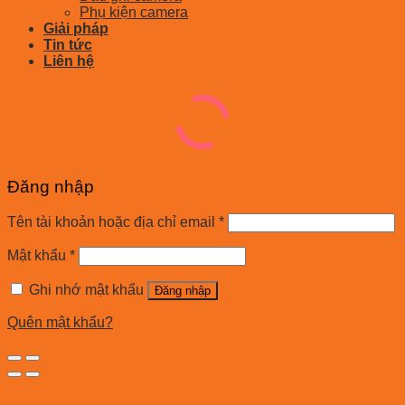
Phụ kiện camera
Giải pháp
Tin tức
Liên hệ
Đăng nhập
Tên tài khoản hoặc địa chỉ email
*
Mật khẩu
*
Ghi nhớ mật khẩu
Đăng nhập
Quên mật khẩu?