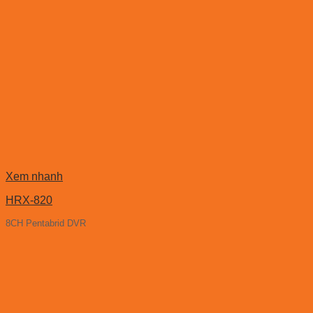
Xem nhanh
HRX-820
8CH Pentabrid DVR