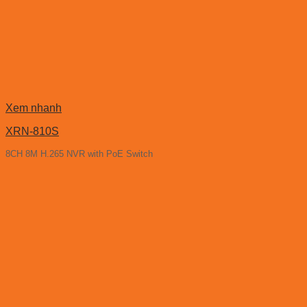
Xem nhanh
XRN-810S
8CH 8M H.265 NVR with PoE Switch