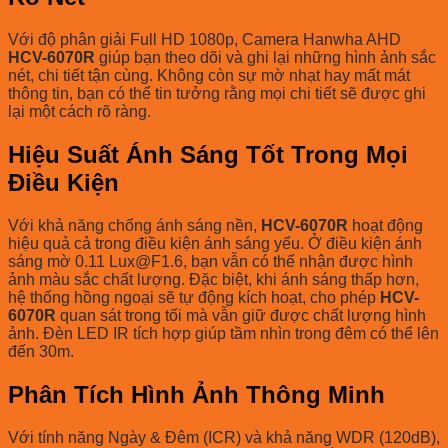
Với độ phân giải Full HD 1080p, Camera Hanwha AHD
HCV-6070R
giúp bạn theo dõi và ghi lại những hình ảnh sắc
nét, chi tiết tận cùng. Không còn sự mờ nhạt hay mất mát
thông tin, bạn có thể tin tưởng rằng mọi chi tiết sẽ được ghi
lại một cách rõ ràng.
Hiệu Suất Ánh Sáng Tốt Trong Mọi
Điều Kiện
Với khả năng chống ánh sáng nền,
HCV-6070R
hoạt động
hiệu quả cả trong điều kiện ánh sáng yếu. Ở điều kiện ánh
sáng mờ 0.11 Lux@F1.6, bạn vẫn có thể nhận được hình
ảnh màu sắc chất lượng. Đặc biệt, khi ánh sáng thấp hơn,
hệ thống hồng ngoại sẽ tự động kích hoạt, cho phép
HCV-
6070R
quan sát trong tối mà vẫn giữ được chất lượng hình
ảnh. Đèn LED IR tích hợp giúp tầm nhìn trong đêm có thể lên
đến 30m.
Phân Tích Hình Ảnh Thông Minh
Với tính năng Ngày & Đêm (ICR) và khả năng WDR (120dB),