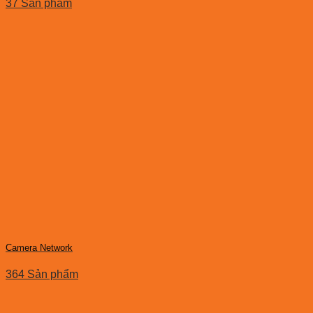
37 Sản phẩm
Camera Network
364 Sản phẩm