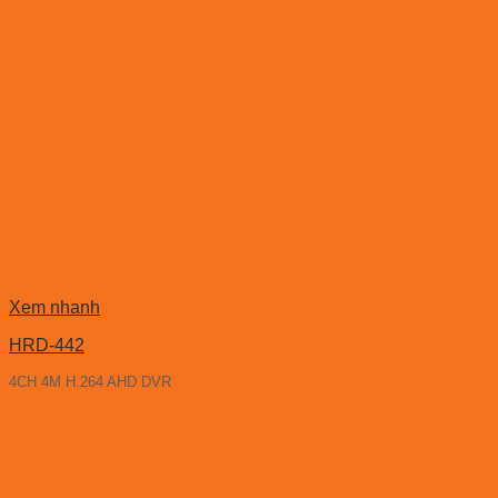
Xem nhanh
HRD-442
4CH 4M H.264 AHD DVR