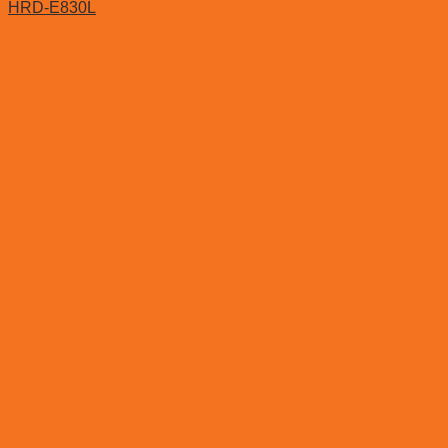
HRD-E830L