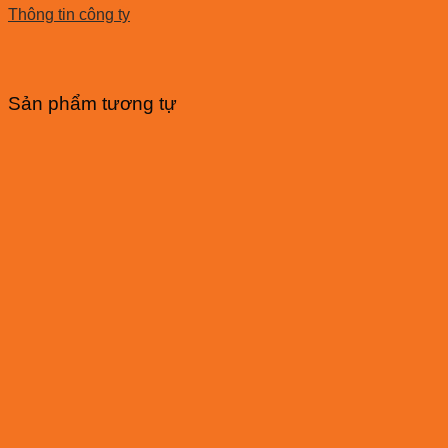
Thông tin công ty
Sản phẩm tương tự