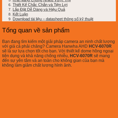
Thiết Kế Chắc Chắn và Tiện Lợi
Lắp Đặt Dễ Dàng và Hiệu Quả
Kết Luận
Download tài liệu – datasheet thông số kỹ thuật
Tổng quan về sản phẩm
Bạn đang tìm kiếm một giải pháp camera an ninh chất lượng
với giá cả phải chăng? Camera Hanwha AHD
HCV-6070R
sẽ là sự lựa chọn tốt cho bạn. Với thiết kế dome hồng ngoại
tiện dụng và khả năng chống nhiễu,
HCV-6070R
sẽ mang
đến sự yên tâm và an toàn cho không gian của bạn mà
không làm giảm chất lượng hình ảnh.