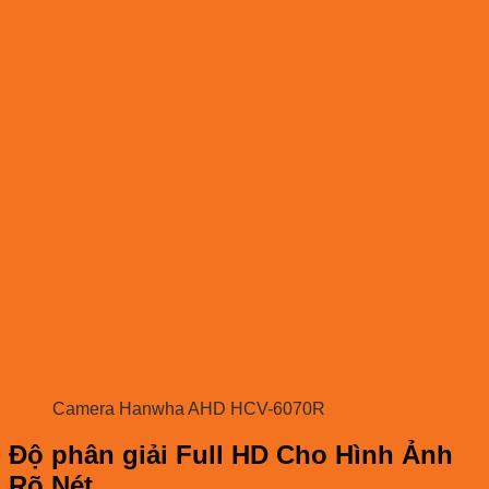
Camera Hanwha AHD HCV-6070R
Độ phân giải Full HD Cho Hình Ảnh
Rõ Nét