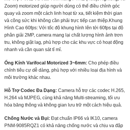
Zoom) motorized giúp người dùng có thể điều chỉnh góc
quay và zoom một cách linh hoạt từ xa, tiết kiệm thời gian
và công sức khi không cần phải trực tiếp can thiệp.Khung
Hình Cao 60fps: Với tốc độ khung hình lên tới 60fps tại độ
phân giải 2MP, camera mang lại chất lượng hình ảnh trơn
tru, không giật lag, phù hợp cho các khu vực có hoạt động
nhanh và cần quan sát tỉ mỉ.
Ống Kính Varifocal Motorized 3~6mm:
Cho phép điều
chỉnh tiêu cự dễ dàng, phù hợp với nhiều loại địa hình và
môi trường khác nhau.
Hỗ Trợ Codec Đa Dạng:
Camera hỗ trợ các codec H.265,
H.264 và MJPEG, cùng khả năng Multi-streaming, tối ưu
hóa băng thông và không gian lưu trữ một cách hiệu quả.
Chống Nước và Bụi:
Đạt chuẩn IP66 và IK10, camera
PNM-9085RQZ1 có khả năng chống nước và chịu va đập