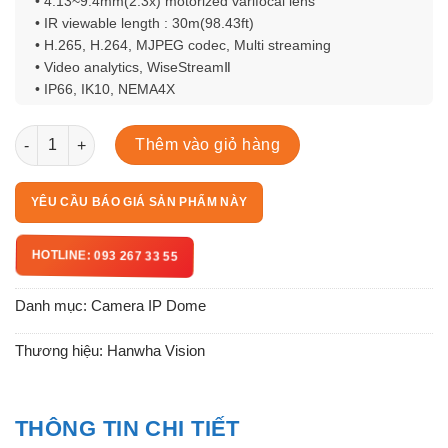
• 4.13~9.4mm(2.3x) motorized varifocal lens
• IR viewable length : 30m(98.43ft)
• H.265, H.264, MJPEG codec, Multi streaming
• Video analytics, WiseStreamⅡ
• IP66, IK10, NEMA4X
PNM-9085RQZ1 số lượng
Thêm vào giỏ hàng
YÊU CẦU BÁO GIÁ SẢN PHẨM NÀY
HOTLINE: 093 267 33 55
Danh mục:
Camera IP Dome
Thương hiệu:
Hanwha Vision
THÔNG TIN CHI TIẾT