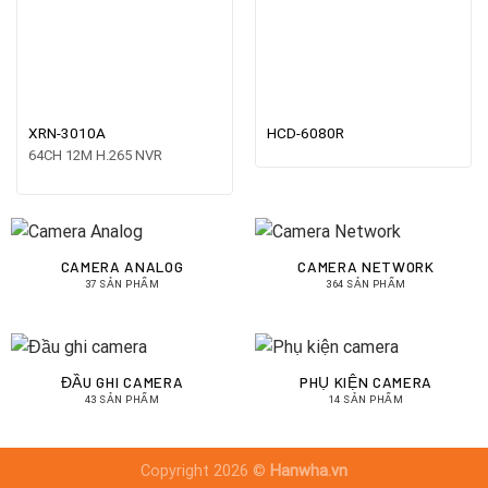
XRN-3010A
HCD-6080R
64CH 12M H.265 NVR
CAMERA ANALOG
CAMERA NETWORK
37 SẢN PHẨM
364 SẢN PHẨM
ĐẦU GHI CAMERA
PHỤ KIỆN CAMERA
43 SẢN PHẨM
14 SẢN PHẨM
Copyright 2026 ©
Hanwha.vn