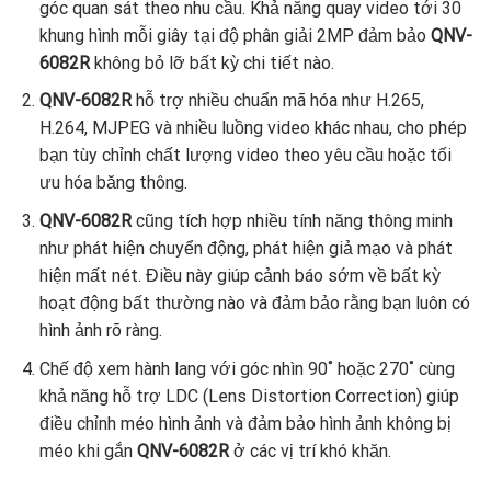
góc quan sát theo nhu cầu. Khả năng quay video tới 30
khung hình mỗi giây tại độ phân giải 2MP đảm bảo
QNV-
6082R
không bỏ lỡ bất kỳ chi tiết nào.
QNV-6082R
hỗ trợ nhiều chuẩn mã hóa như H.265,
H.264, MJPEG và nhiều luồng video khác nhau, cho phép
bạn tùy chỉnh chất lượng video theo yêu cầu hoặc tối
ưu hóa băng thông.
QNV-6082R
cũng tích hợp nhiều tính năng thông minh
như phát hiện chuyển động, phát hiện giả mạo và phát
hiện mất nét. Điều này giúp cảnh báo sớm về bất kỳ
hoạt động bất thường nào và đảm bảo rằng bạn luôn có
hình ảnh rõ ràng.
Chế độ xem hành lang với góc nhìn 90˚ hoặc 270˚ cùng
khả năng hỗ trợ LDC (Lens Distortion Correction) giúp
điều chỉnh méo hình ảnh và đảm bảo hình ảnh không bị
méo khi gắn
QNV-6082R
ở các vị trí khó khăn.