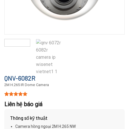
QNV-6082R
2M H.265 IR Dome Camera
5.00
15
trên 5
Liên hệ báo giá
dựa trên
đánh giá
Thông số kỹ thuật
Camera hồng ngoại 2M H.265 NW