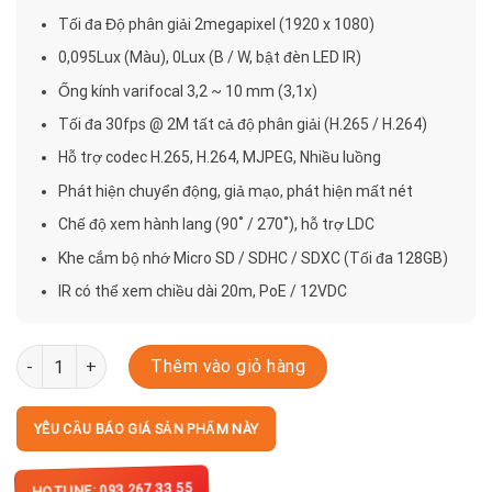
Tối đa Độ phân giải 2megapixel (1920 x 1080)
0,095Lux (Màu), 0Lux (B / W, bật đèn LED IR)
Ống kính varifocal 3,2 ~ 10 mm (3,1x)
Tối đa 30fps @ 2M tất cả độ phân giải (H.265 / H.264)
Hỗ trợ codec H.265, H.264, MJPEG, Nhiều luồng
Phát hiện chuyển động, giả mạo, phát hiện mất nét
Chế độ xem hành lang (90˚ / 270˚), hỗ trợ LDC
Khe cắm bộ nhớ Micro SD / SDHC / SDXC (Tối đa 128GB)
IR có thể xem chiều dài 20m, PoE / 12VDC
QNV-6082R số lượng
Thêm vào giỏ hàng
YÊU CẦU BÁO GIÁ SẢN PHẨM NÀY
HOTLINE: 093 267 33 55