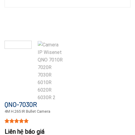
QNO-7030R
4M H.265 IR Bullet Camera
5.00
15
trên 5
Liên hệ báo giá
dựa trên