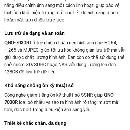
năng điều chỉnh ánh sáng một cách linh hoạt, giúp bảo vệ
hình ảnh khỏi hiện tượng mất chi tiết do ánh sáng mạnh
hoặc mặt trời chiếu trực tiếp.
Lưu trữ đa dạng và an toàn
QNO-7030R
hỗ trợ nhiều chuẩn nén hình ảnh như H.264,
H.265 và MJPEG, giúp tối ưu hóa không gian lưu trữ mà vẫn
giữ được chất lượng hình ảnh. Bạn còn có thể sử dụng thẻ
nhớ micro SD/SDHC hoặc NAS với dung lượng lên đến
128GB để lưu trữ dữ liệu.
Khả năng chống ồn kỹ thuật số
Công nghệ giảm tiếng ồn kỹ thuật số SSNR giúp
QNO-
7030R
loại bỏ nhiễu và tạo ra hình ảnh rõ ràng, mượt mà
hơn, đặc biệt trong điều kiện ánh sáng yếu.
Thiết kế chắc chắn, đa dụng