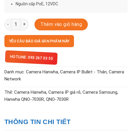
Nguồn cấp PoE, 12VDC
QNO-7030R số lượng
Thêm vào giỏ hàng
YÊU CẦU BÁO GIÁ SẢN PHẨM NÀY
HOTLINE: 093 267 33 55
Danh mục:
Camera Hanwha
,
Camera IP Bullet - Thân
,
Camera
Network
Thẻ:
Camera Hanwha
,
Camera IP giá rẻ
,
Camera Samsung
,
Hanwha QNO-7030R
,
QNO-7030R
THÔNG TIN CHI TIẾT