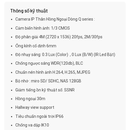
đánh giá
Thông số kỹ thuật
Camera IP Thân Hồng Ngoại Dòng Q series :
Cảm biến hình ảnh: 1/3 CMOS
Độ phân giải 4M (2720 x 1536) 20fps, 2M/30fps
Ống kính cố định 6mm
Độ nhạy sáng: 0.3 Lux (Color) , 0 Lux (B/W) (IR Led Bật)
Chống ngược sáng WDR(120db), BLC
Chuẩn nén hình ảnh H.264, H.265, MJPEG
Bộ nhớ : miro SD/ SDHC, NAS 128GB
Giảm tiếng ồn kỹ thuật số: SSNR
Hồng ngoại 30m
Hallway view support
Tiêu chuẩn ngoài trời IP66
Chống va đập IK10