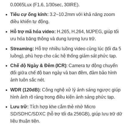
0.0065Lux (F1.6, 1/30sec, 30IRE).
Tiêu cự ống kính:
3.2~10.2mm với khả năng zoom
điều khiển tự động.
Hỗ trợ mã hóa video:
H.265, H.264, MJPEG, giúp tối
ưu hóa băng thông và dung lượng lưu trữ.
Streaming:
Hỗ trợ nhiều luồng video cùng lúc (tối đa 5
luồng), phù hợp cho các hệ thống giám sát phức tạp.
Chế độ Ngày & Đêm (ICR)
: Camera tự động chuyển
đổi giữa chế độ ban ngày và ban đêm, đảm bảo hình
ảnh luôn sắc nét.
WDR (120dB):
Công nghệ xử lý ánh sáng ngược giúp
hình ảnh rõ ràng trong điều kiện ánh sáng phức tạp.
Lưu trữ:
Tích hợp khe cắm thẻ nhớ Micro
SD/SDHC/SDXC (hỗ trợ tối đa 256GB), giúp lưu trữ dữ
liệu thuận tiện.