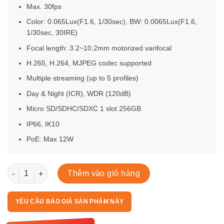
Max. 30fps
Color: 0.065Lux(F1.6, 1/30sec), BW: 0.0065Lux(F1.6,
1/30sec, 30IRE)
Focal length: 3.2~10.2mm motorized varifocal
H.265, H.264, MJPEG codec supported
Multiple streaming (up to 5 profiles)
Day & Night (ICR), WDR (120dB)
Micro SD/SDHC/SDXC 1 slot 256GB
IP66, IK10
PoE: Max 12W
QNO-C9083R số lượng
Thêm vào giỏ hàng
YÊU CẦU BÁO GIÁ SẢN PHẨM NÀY