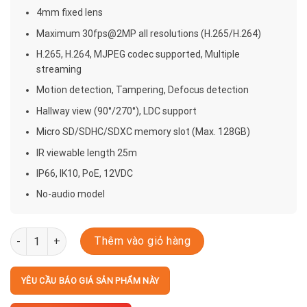
4mm fixed lens
Maximum 30fps@2MP all resolutions (H.265/H.264)
H.265, H.264, MJPEG codec supported, Multiple
streaming
Motion detection, Tampering, Defocus detection
Hallway view (90°/270°), LDC support
Micro SD/SDHC/SDXC memory slot (Max. 128GB)
IR viewable length 25m
IP66, IK10, PoE, 12VDC
No-audio model
QNV-6022R1 số lượng
Thêm vào giỏ hàng
YÊU CẦU BÁO GIÁ SẢN PHẨM NÀY