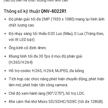
cầu độ bền và chất lượng hình ảnh cao.
Thông số kỹ thuật
QNV-6022R1
Độ phân giải tối đa 2MP (1920 x 1080) mang lại hình ảnh
chất lượng cao.
Độ nhạy sáng tối thiểu 0.03 Lux (Màu); 0 Lux (Trắng Đen,
với IR LED bật).
Ống kính cố định 4mm.
Khung hình tối đa 30 fps ở mọi độ phân giải
(H.265/H.264).
Hỗ trợ codec H.265, H.264, MJPEG; đa luồng.
Tích hợp các chức năng phát hiện chuyển động, phát hiện
làm mờ, phát hiện tấn công camera.
Chế độ xem hành lang (90°/270°), hỗ trợ LDC.
Khe cắm thẻ nhớ Micro SD/SDHC/SDXC (tối đa 128GB).