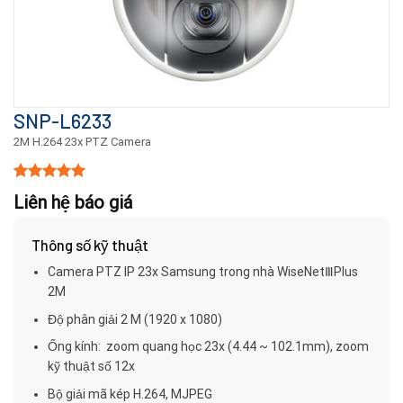
SNP-L6233
2M H.264 23x PTZ Camera
5.00
15
trên 5
Liên hệ báo giá
dựa trên
đánh giá
Thông số kỹ thuật
Camera PTZ IP 23x Samsung trong nhà WiseNetⅢPlus
2M
Độ phân giải 2 M (1920 x 1080)
Ống kính: zoom quang học 23x (4.44 ~ 102.1mm), zoom
kỹ thuật số 12x
Bộ giải mã kép H.264, MJPEG