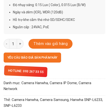
Độ nhạy sáng: 0.15 Lux ( Color), 0.015 Lux (B/W)
Ngày và đêm (ICR), WDR (120dB)
Hỗ trợ khe cắm thẻ nhớ SD/SDHC/SDXC
Nguồn cấp : 24VAC, PoE
SNP-L6233 số lượng
Thêm vào giỏ hàng
YÊU CẦU BÁO GIÁ SẢN PHẨM NÀY
HOTLINE: 093 267 33 55
Danh mục:
Camera Hanwha
,
Camera IP Dome
,
Camera
Network
Thẻ:
Camera Hanwha
,
Camera Samsung
,
Hanwha SNP-L6233
,
SNP-L6233