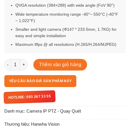
QVGA resolution (384×288) with wide angle (FoV 90°)
Wide temperature monitoring range -40°~ 550°C (-40°F
~ 1,022°F)
Smaller and light camera (Φ147 * 233.5mm, 1.7KG) for
easy and simple installation
Maximum 8fps @ all resolutions (H.265/H.264/MJPEG)
TNO-C3022TRA số lượng
Thêm vào giỏ hàng
YÊU CẦU BÁO GIÁ SẢN PHẨM NÀY
HOTLINE: 093 267 33 55
Danh mục:
Camera IP PTZ - Quay Quét
Thương hiệu:
Hanwha Vision