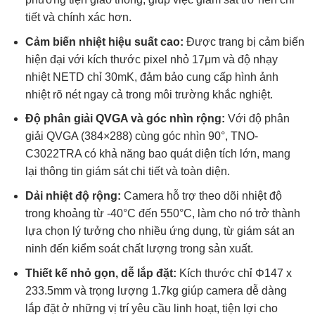
tiết và chính xác hơn.
Cảm biến nhiệt hiệu suất cao:
Được trang bị cảm biến
hiện đại với kích thước pixel nhỏ 17μm và độ nhạy
nhiệt NETD chỉ 30mK, đảm bảo cung cấp hình ảnh
nhiệt rõ nét ngay cả trong môi trường khắc nghiệt.
Độ phân giải QVGA và góc nhìn rộng:
Với độ phân
giải QVGA (384×288) cùng góc nhìn 90°, TNO-
C3022TRA có khả năng bao quát diện tích lớn, mang
lại thông tin giám sát chi tiết và toàn diện.
Dải nhiệt độ rộng:
Camera hỗ trợ theo dõi nhiệt độ
trong khoảng từ -40°C đến 550°C, làm cho nó trở thành
lựa chọn lý tưởng cho nhiều ứng dụng, từ giám sát an
ninh đến kiểm soát chất lượng trong sản xuất.
Thiết kế nhỏ gọn, dễ lắp đặt:
Kích thước chỉ Φ147 x
233.5mm và trọng lượng 1.7kg giúp camera dễ dàng
lắp đặt ở những vị trí yêu cầu linh hoạt, tiện lợi cho