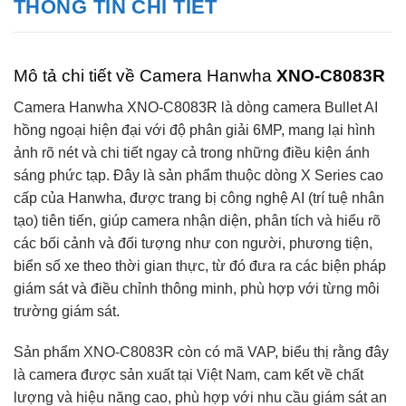
THÔNG TIN CHI TIẾT
Mô tả chi tiết về Camera Hanwha
XNO-C8083R
Camera Hanwha XNO-C8083R là dòng camera Bullet AI
hồng ngoại hiện đại với độ phân giải 6MP, mang lại hình
ảnh rõ nét và chi tiết ngay cả trong những điều kiện ánh
sáng phức tạp. Đây là sản phẩm thuộc dòng X Series cao
cấp của Hanwha, được trang bị công nghệ AI (trí tuệ nhân
tạo) tiên tiến, giúp camera nhận diện, phân tích và hiểu rõ
các bối cảnh và đối tượng như con người, phương tiện,
biển số xe theo thời gian thực, từ đó đưa ra các biện pháp
giám sát và điều chỉnh thông minh, phù hợp với từng môi
trường giám sát.
Sản phẩm XNO-C8083R còn có mã VAP, biểu thị rằng đây
là camera được sản xuất tại Việt Nam, cam kết về chất
lượng và hiệu năng cao, phù hợp với nhu cầu giám sát an