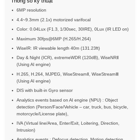
Thông số kỹ thuật
6MP resolution
4.4~9.3mm (2.1x) motorized varifocal
Color: 0.04Lux (F1.3, 1/30sec, 30IRE), 0Lux (IR LED on)
Maximum 30fps@6MP (H.265/H.264)
WiseIR: IR viewable length 40m (131.23ft)
Day & Night (ICR), extremeWDR (120dB), WiseNRⅡ
(Using AI engine)
H.265, H.264, MJPEG, WiseStreamⅡ, WiseStreamⅢ
(Using AI engine)
DIS with built-in Gyro sensor
Analytics events based on AI engine (NPU) : Object
detection (Person/Face/Vehicle – car, truck, bus, bicycle,
motorcycle/License plate),
IVA (Virtual line/Area, Enter/Exit, Loitering, Direction,
Intrusion)
Analytics events : Defocus detection, Motion detection,