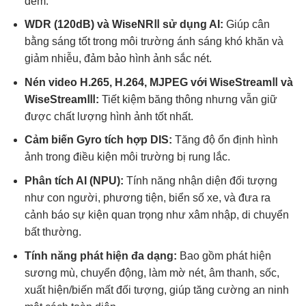
đêm.
WDR (120dB) và WiseNRⅡ sử dụng AI:
Giúp cân
bằng sáng tốt trong môi trường ánh sáng khó khăn và
giảm nhiễu, đảm bảo hình ảnh sắc nét.
Nén video H.265, H.264, MJPEG với WiseStreamⅡ và
WiseStreamⅢ:
Tiết kiệm băng thông nhưng vẫn giữ
được chất lượng hình ảnh tốt nhất.
Cảm biến Gyro tích hợp DIS:
Tăng độ ổn định hình
ảnh trong điều kiện môi trường bị rung lắc.
Phân tích AI (NPU):
Tính năng nhận diện đối tượng
như con người, phương tiện, biển số xe, và đưa ra
cảnh báo sự kiện quan trọng như xâm nhập, di chuyển
bất thường.
Tính năng phát hiện đa dạng:
Bao gồm phát hiện
sương mù, chuyển động, làm mờ nét, âm thanh, sốc,
xuất hiện/biến mất đối tượng, giúp tăng cường an ninh