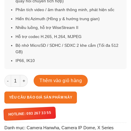
quay hồi chuyển tích hợp)
Phân tích video / âm thanh thông minh, phát hiện sốc
Hiển thị Azimuth (Hồng y & hướng trung gian)
Nhiều luồng, hỗ trợ WiseStream II
Hỗ trợ codec H.265, H.264, MJPEG
Bộ nhớ MicroSD / SDHC / SDXC 2 khe cắm (Tối đa 512
GB)
IP66, IK10
XNP-6250RH số lượng
Thêm vào giỏ hàng
YÊU CẦU BÁO GIÁ SẢN PHẨM NÀY
HOTLINE: 093 267 33 55
Danh mục:
Camera Hanwha
,
Camera IP Dome
,
X Series