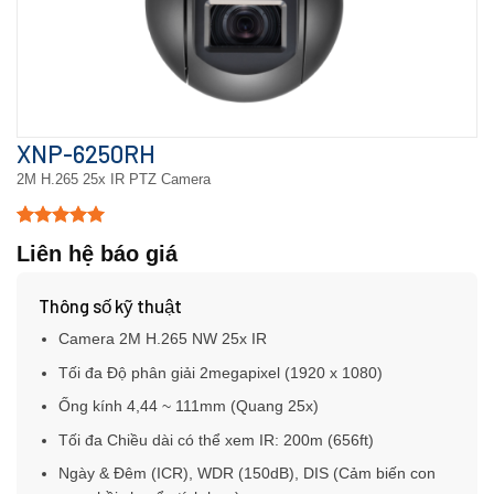
XNP-6250RH
2M H.265 25x IR PTZ Camera
5.00
15
trên 5
Liên hệ báo giá
dựa trên
đánh giá
Thông số kỹ thuật
Camera 2M H.265 NW 25x IR
Tối đa Độ phân giải 2megapixel (1920 x 1080)
Ống kính 4,44 ~ 111mm (Quang 25x)
Tối đa Chiều dài có thể xem IR: 200m (656ft)
Ngày & Đêm (ICR), WDR (150dB), DIS (Cảm biến con