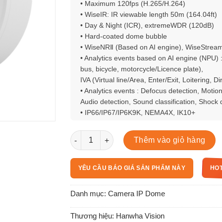
• Maximum 120fps (H.265/H.264)
• WiseIR: IR viewable length 50m (164.04ft)
• Day & Night (ICR), extremeWDR (120dB)
• Hard-coated dome bubble
• WiseNRⅡ (Based on AI engine), WiseStream
• Analytics events based on AI engine (NPU) :
bus, bicycle, motorcycle/Licence plate),
IVA (Virtual line/Area, Enter/Exit, Loitering, Di
• Analytics events : Defocus detection, Motio
Audio detection, Sound classification, Shock
• IP66/IP67/IP6K9K, NEMA4X, IK10+
XNV-6083R số lượng
Thêm vào giỏ hàng
HOT
YÊU CẦU BÁO GIÁ SẢN PHẨM NÀY
Danh mục:
Camera IP Dome
Thương hiệu:
Hanwha Vision