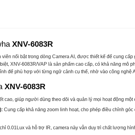
nwha
XNV-6083R
 nổi bật trong dòng Camera AI, được thiết kế để cung cấp giả
Đặc biệt, XNV-6083R/VAP là sản phẩm cao cấp, có khả năng mô p
ỉnh để phù hợp với từng ngữ cảnh cụ thể, nhờ vào công nghệ AI 
ủa
XNV-6083R
iết cao, giúp người dùng theo dõi và quản lý mọi hoạt động một
):
Cung cấp khả năng zoom linh hoạt, cho phép điều chỉnh góc 
hỉ 0.01Lux và hỗ trợ IR, camera này vẫn duy trì chất lượng hìn