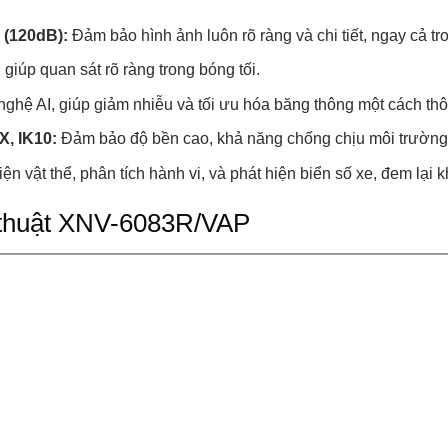
 (120dB):
Đảm bảo hình ảnh luôn rõ ràng và chi tiết, ngay cả tr
iúp quan sát rõ ràng trong bóng tối.
ghệ AI, giúp giảm nhiễu và tối ưu hóa băng thông một cách th
, IK10:
Đảm bảo độ bền cao, khả năng chống chịu môi trường 
ện vật thể, phân tích hành vi, và phát hiện biển số xe, đem lại 
ỹ thuật XNV-6083R/VAP