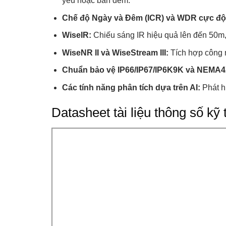
yếu hoặc ban đêm.
Chế độ Ngày và Đêm (ICR) và WDR cực độ
WiseIR:
Chiếu sáng IR hiệu quả lên đến 50m, g
WiseNR II và WiseStream III:
Tích hợp công n
Chuẩn bảo vệ IP66/IP67/IP6K9K và NEMA4X
Các tính năng phân tích dựa trên AI:
Phát hi
Datasheet tài liệu thông số k