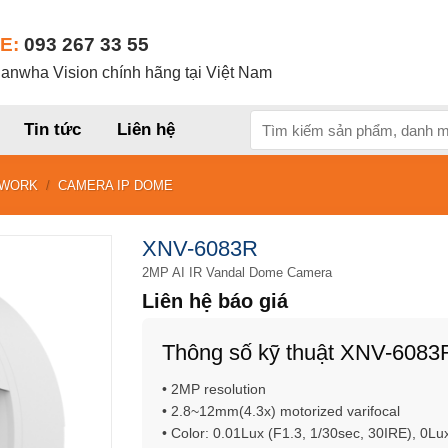
E:
093 267 33 55
nwha Vision chính hãng tại Việt Nam
Tìm
Tin tức
Liên hệ
kiếm:
TWORK
/
CAMERA IP DOME
XNV-6083R
2MP AI IR Vandal Dome Camera
Liên hệ báo giá
Thông số kỹ thuật XNV-6083
• 2MP resolution
• 2.8~12mm(4.3x) motorized varifocal
• Color: 0.01Lux (F1.3, 1/30sec, 30IRE), 0Lu