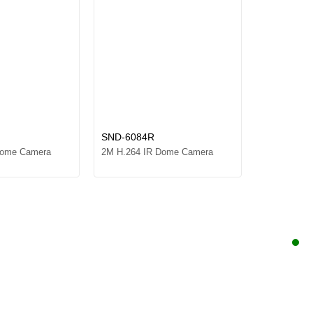
SND-6084R
QND-6022
Dome Camera
2M H.264 IR Dome Camera
2M H.265 I