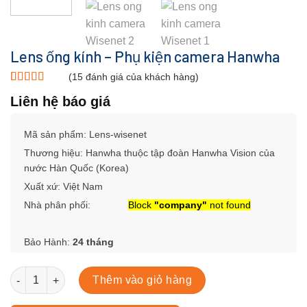
Lens ống kính – Phụ kiện camera Hanwha
(
15
đánh giá của khách hàng)
5.00
15
trên 5
Liên hệ báo giá
dựa trên
đánh giá
Mã sản phẩm: Lens-wisenet
Thương hiệu:
Hanwha thuộc tập đoàn Hanwha Vision của
nước Hàn Quốc (Korea)
Xuất xứ: Việt Nam
Nhà phân phối:
Block
"company"
not found
Bảo Hành:
24 tháng
Lens ống kính - Phụ kiện camera Hanwha số lượng
Thêm vào giỏ hàng