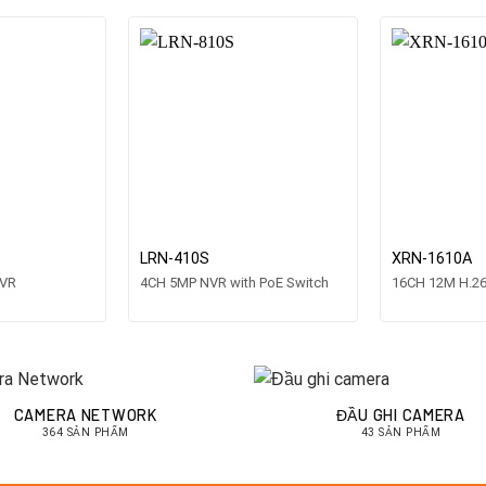
LRN-410S
XRN-1610A
DVR
4CH 5MP NVR with PoE Switch
16CH 12M H.2
CAMERA NETWORK
ĐẦU GHI CAMERA
364 SẢN PHẨM
43 SẢN PHẨM