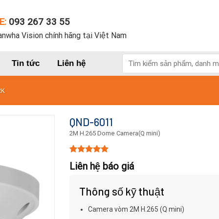
E:
093 267 33 55
nwha Vision chính hãng tại Việt Nam
Tìm
Tin tức
Liên hệ
kiếm:
RK
QND-6011
2M H.265 Dome Camera(Q mini)
5.00
15
trên 5
Liên hệ báo giá
dựa trên
đánh giá
Thông số kỹ thuật
Camera vòm 2M H.265 (Q mini)