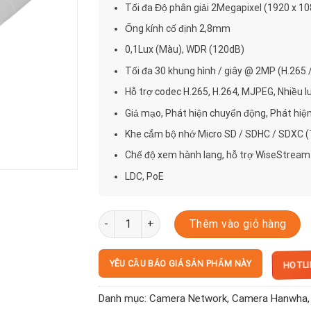
Tối đa Độ phân giải 2Megapixel (1920 x 10
Ống kính cố định 2,8mm
0,1Lux (Màu), WDR (120dB)
Tối đa 30 khung hình / giây @ 2MP (H.265 
Hỗ trợ codec H.265, H.264, MJPEG, Nhiều l
Giả mạo, Phát hiện chuyển động, Phát hiệ
Khe cắm bộ nhớ Micro SD / SDHC / SDXC (
Chế độ xem hành lang, hỗ trợ WiseStream 
LDC, PoE
QND-6011 số lượng
Thêm vào giỏ hàng
HOTLIN
YÊU CẦU BÁO GIÁ SẢN PHẨM NÀY
Danh mục:
Camera Network
,
Camera Hanwha