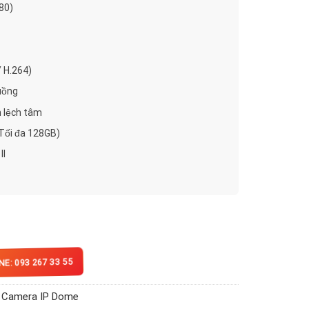
80)
/ H.264)
uồng
n lệch tâm
Tối đa 128GB)
II
E: 093 267 33 55
,
Camera IP Dome