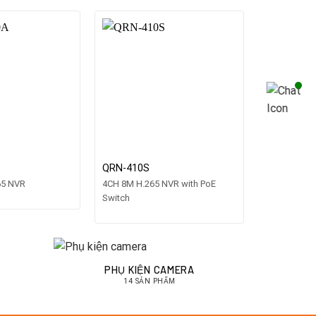
QRN-410S
QRN-810S
65 NVR
4CH 8M H.265 NVR with PoE
8CH 8M H.26
Switch
Switch
PHỤ KIỆN CAMERA
14 SẢN PHẨM