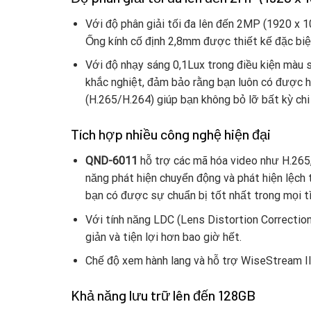
Với độ phân giải tối đa lên đến 2MP (1920 x 
Ống kính cố định 2,8mm được thiết kế đặc biệt
Với độ nhạy sáng 0,1Lux trong điều kiện màu
khắc nghiệt, đảm bảo rằng bạn luôn có được hì
(H.265/H.264) giúp bạn không bỏ lỡ bất kỳ chi 
Tích hợp nhiều công nghệ hiện đại
QND-6011
hỗ trợ các mã hóa video như H.265,
năng phát hiện chuyển động và phát hiện lệc
bạn có được sự chuẩn bị tốt nhất trong mọi t
Với tính năng LDC (Lens Distortion Correctio
giản và tiện lợi hơn bao giờ hết.
Chế độ xem hành lang và hỗ trợ WiseStream II
Khả năng lưu trữ lên đến 128GB