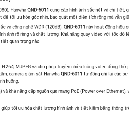
1080), Hanwha
QND-6011
cung cấp hình ảnh sắc nét và chi tiết, 
 để tối ưu hóa góc nhìn, bao quát một diện tích rộng mà vẫn gi
 sắc và công nghệ WDR (120dB),
QND-6011
này hoạt động hiệu 
nh ảnh rõ ràng và chất lượng. Khả năng quay video với tốc độ l
tiết quan trọng nào.
 H.264, MJPEG và cho phép truyền nhiều luồng video đồng thời, 
h tâm, camera giám sát Hanwha
QND-6011
tự động ghi lại các sự
ình huống.
n) và khả năng cấp nguồn qua mạng PoE (Power over Ethernet), v
 giúp tối ưu hóa chất lượng hình ảnh và tiết kiệm băng thông t